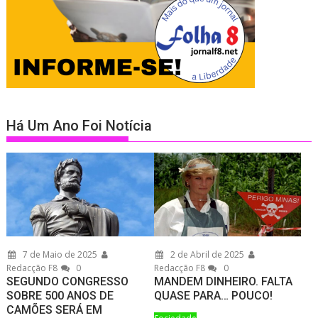
Há Um Ano Foi Notícia
7 de Maio de 2025
2 de Abril de 2025
Redacção F8
0
Redacção F8
0
SEGUNDO CONGRESSO
MANDEM DINHEIRO. FALTA
SOBRE 500 ANOS DE
QUASE PARA… POUCO!
CAMÕES SERÁ EM