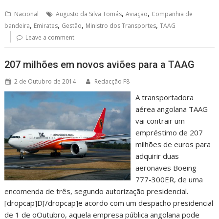
,
,
Nacional
Augusto da Silva Tomás
Aviação
Companhia de
,
,
,
,
bandeira
Emirates
Gestão
Ministro dos Transportes
TAAG
Leave a comment
207 milhões em novos aviões para a TAAG
2 de Outubro de 2014
Redacção F8
A transportadora
aérea angolana TAAG
vai contrair um
empréstimo de 207
milhões de euros para
adquirir duas
aeronaves Boeing
777-300ER, de uma
encomenda de três, segundo autorização presidencial.
[dropcap]D[/dropcap]e acordo com um despacho presidencial
de 1 de oOutubro, aquela empresa pública angolana pode