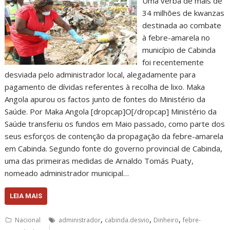
Uma verba de mais de
34 milhões de kwanzas
destinada ao combate
à febre-amarela no
município de Cabinda
foi recentemente
desviada pelo administrador local, alegadamente para
pagamento de dívidas referentes à recolha de lixo. Maka
Angola apurou os factos junto de fontes do Ministério da
Saúde. Por Maka Angola [dropcap]O[/dropcap] Ministério da
Saúde transferiu os fundos em Maio passado, como parte dos
seus esforços de contenção da propagação da febre-amarela
em Cabinda. Segundo fonte do governo provincial de Cabinda,
uma das primeiras medidas de Arnaldo Tomás Puaty,
nomeado administrador municipal…
LEIA MAIS
,
,
,
Nacional
administrador
cabinda.desvio
Dinheiro
febre-