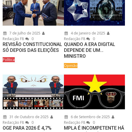
7 de Julho de 2025
4 de Janeiro de 2025
Redacção F8
0
Redacção F8
0
REVISÃO CONSTITUCIONAL
QUANDO A ERA DIGITAL
SÓ DEPOIS DAS ELEIÇÕES
DEPENDE DE UM…
MINISTRO
Política
Opinião
31 de Outubro de 2025
6 de Setembro de 2025
Redacção F8
0
Redacção F8
0
OGE PARA 2026 É 4,7%
MPLA É INCOMPETENTE HÁ