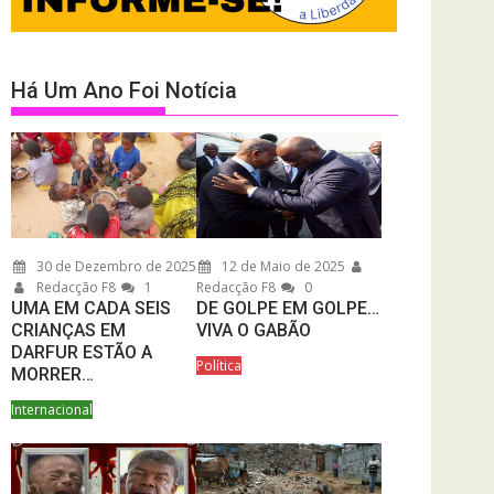
Há Um Ano Foi Notícia
30 de Dezembro de 2025
12 de Maio de 2025
Redacção F8
1
Redacção F8
0
UMA EM CADA SEIS
DE GOLPE EM GOLPE…
CRIANÇAS EM
VIVA O GABÃO
DARFUR ESTÃO A
Política
MORRER…
Internacional