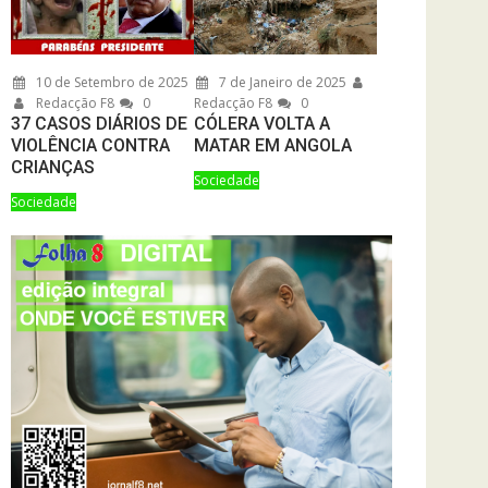
10 de Setembro de 2025
7 de Janeiro de 2025
Redacção F8
0
Redacção F8
0
37 CASOS DIÁRIOS DE
CÓLERA VOLTA A
VIOLÊNCIA CONTRA
MATAR EM ANGOLA
CRIANÇAS
Sociedade
Sociedade