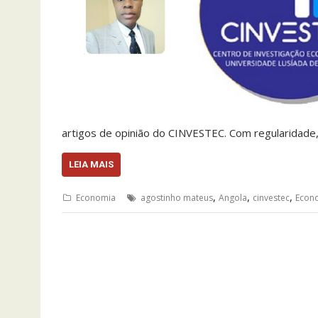
artigos de opinião do CINVESTEC. Com regularidad
LEIA MAIS
,
,
,
Economia
agostinho mateus
Angola
cinvestec
Econ