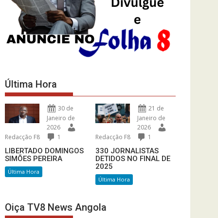
Última Hora
30 de
21 de
Janeiro de
Janeiro de
2026
2026
Redacção F8
1
Redacção F8
1
LIBERTADO DOMINGOS
330 JORNALISTAS
SIMÕES PEREIRA
DETIDOS NO FINAL DE
2025
Última Hora
Última Hora
Oiça TV8 News Angola