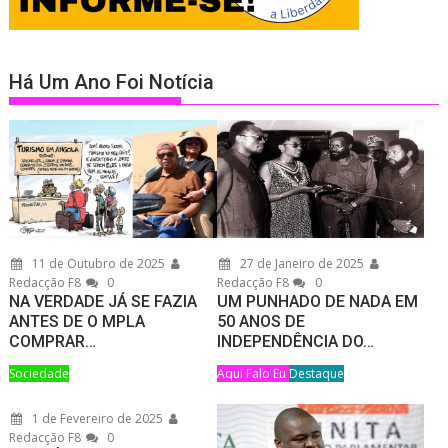
Há Um Ano Foi Notícia
11 de Outubro de 2025
27 de Janeiro de 2025
Redacção F8
0
Redacção F8
0
NA VERDADE JÁ SE FAZIA
UM PUNHADO DE NADA EM
ANTES DE O MPLA
50 ANOS DE
COMPRAR…
INDEPENDÊNCIA DO…
Sociedade
Aqui Falo Eu
Destaque
1 de Fevereiro de 2025
Redacção F8
0