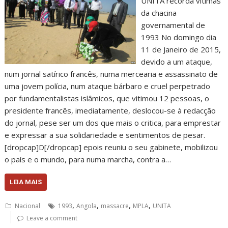
UNITA recorda vítimas
da chacina
governamental de
1993 No domingo dia
11 de Janeiro de 2015,
devido a um ataque,
num jornal satírico francês, numa mercearia e assassinato de
uma jovem polícia, num ataque bárbaro e cruel perpetrado
por fundamentalistas islâmicos, que vitimou 12 pessoas, o
presidente francês, imediatamente, deslocou-se à redacção
do jornal, pese ser um dos que mais o critica, para emprestar
e expressar a sua solidariedade e sentimentos de pesar.
[dropcap]D[/dropcap] epois reuniu o seu gabinete, mobilizou
o país e o mundo, para numa marcha, contra a…
LEIA MAIS
,
,
,
,
Nacional
1993
Angola
massacre
MPLA
UNITA
Leave a comment