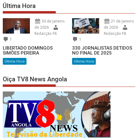
Última Hora
30 de Janeiro
21 de Janeiro
de 2026
de 2026
Redacção F8
Redacção F8
1
1
LIBERTADO DOMINGOS
330 JORNALISTAS DETIDOS
SIMÕES PEREIRA
NO FINAL DE 2025
Última Hora
Última Hora
Oiça TV8 News Angola