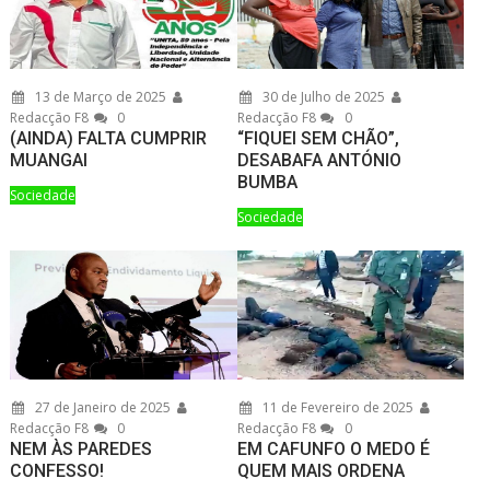
13 de Março de 2025
30 de Julho de 2025
Redacção F8
0
Redacção F8
0
(AINDA) FALTA CUMPRIR
“FIQUEI SEM CHÃO”,
MUANGAI
DESABAFA ANTÓNIO
BUMBA
Sociedade
Sociedade
27 de Janeiro de 2025
11 de Fevereiro de 2025
Redacção F8
0
Redacção F8
0
NEM ÀS PAREDES
EM CAFUNFO O MEDO É
CONFESSO!
QUEM MAIS ORDENA