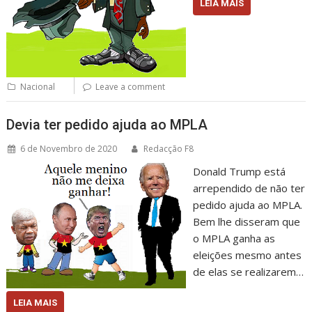
LEIA MAIS
Nacional
Leave a comment
Devia ter pedido ajuda ao MPLA
6 de Novembro de 2020
Redacção F8
Donald Trump está
arrependido de não ter
pedido ajuda ao MPLA.
Bem lhe disseram que
o MPLA ganha as
eleições mesmo antes
de elas se realizarem…
LEIA MAIS