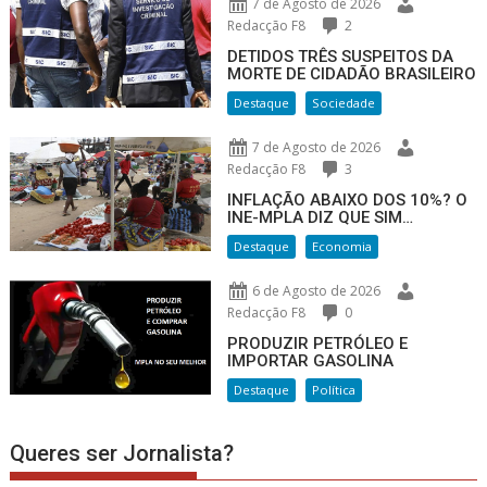
7 de Agosto de 2026
Redacção F8
2
DETIDOS TRÊS SUSPEITOS DA
MORTE DE CIDADÃO BRASILEIRO
Destaque
Sociedade
7 de Agosto de 2026
Redacção F8
3
INFLAÇÃO ABAIXO DOS 10%? O
INE-MPLA DIZ QUE SIM…
Destaque
Economia
6 de Agosto de 2026
Redacção F8
0
PRODUZIR PETRÓLEO E
IMPORTAR GASOLINA
Destaque
Política
Queres ser Jornalista?