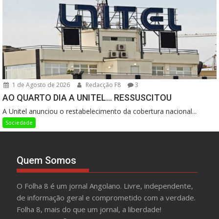
1 de Agosto de 2026
Redacção F8
3
AO QUARTO DIA A UNITEL… RESSUSCITOU
A Unitel anunciou o restabelecimento da cobertura nacional...
Sociedade
Quem Somos
O Folha 8 é um jornal Angolano. Livre, independente,
de informação geral e comprometido com a verdade.
Folha 8, mais do que um jornal, a liberdade!