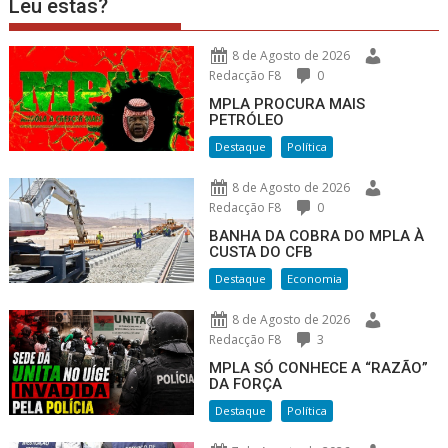
Leu estas?
8 de Agosto de 2026
Redacção F8
0
MPLA PROCURA MAIS
PETRÓLEO
Destaque
Política
8 de Agosto de 2026
Redacção F8
0
BANHA DA COBRA DO MPLA À
CUSTA DO CFB
Destaque
Economia
8 de Agosto de 2026
Redacção F8
3
MPLA SÓ CONHECE A “RAZÃO”
DA FORÇA
Destaque
Política