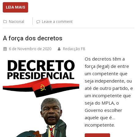
LEIA MAIS
Nacional
Leave a comment
A força dos decretos
6 de Novembro de 2020
Redacção F8
Os decretos têm a
força (legal) de entre
um competente que
seja independente, ou
até de outro partido, e
um incompetente que
seja do MPLA, o
Governo escolher
aquele que é…
incompetente.