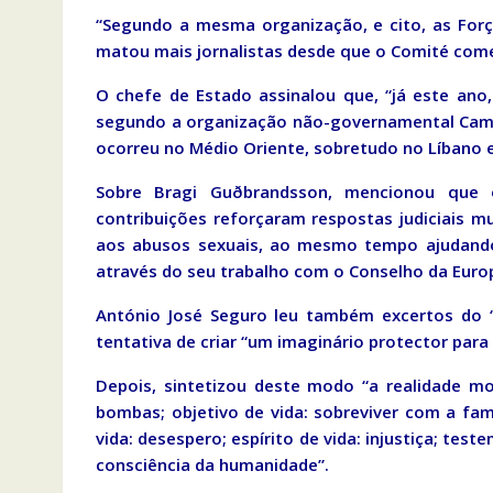
“Segundo a mesma organização, e cito, as Forç
matou mais jornalistas desde que o Comité come
O chefe de Estado assinalou que, “já este ano
segundo a organização não-governamental Camp
ocorreu no Médio Oriente, sobretudo no Líbano 
Sobre Bragi Guðbrandsson, mencionou que 
contribuições reforçaram respostas judiciais mul
aos abusos sexuais, ao mesmo tempo ajudando 
através do seu trabalho com o Conselho da Euro
António José Seguro leu também excertos do 
tentativa de criar “um imaginário protector para o
Depois, sintetizou deste modo “a realidade mor
bombas; objetivo de vida: sobreviver com a famí
vida: desespero; espírito de vida: injustiça; test
consciência da humanidade”.