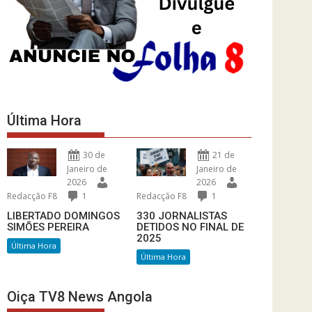
Última Hora
30 de
21 de
Janeiro de
Janeiro de
2026
2026
Redacção F8
1
Redacção F8
1
LIBERTADO DOMINGOS
330 JORNALISTAS
SIMÕES PEREIRA
DETIDOS NO FINAL DE
2025
Última Hora
Última Hora
Oiça TV8 News Angola