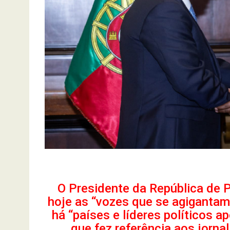
O Presidente da República de P
hoje as “vozes que se agigantam
há “países e líderes políticos 
que fez referência aos jornal