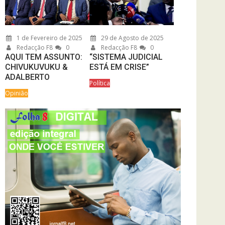
1 de Fevereiro de 2025
29 de Agosto de 2025
Redacção F8
0
Redacção F8
0
AQUI TEM ASSUNTO:
“SISTEMA JUDICIAL
CHIVUKUVUKU &
ESTÁ EM CRISE”
ADALBERTO
Política
Opinião