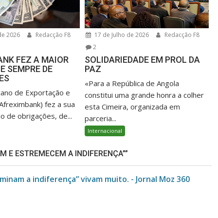
de 2026
Redacção F8
17 de Julho de 2026
Redacção F8
2
NK FEZ A MAIOR
SOLIDARIEDADE EM PROL DA
E SEMPRE DE
PAZ
ES
«Para a República de Angola
cano de Exportação e
constitui uma grande honra a colher
Afreximbank) fez a sua
esta Cimeira, organizada em
o de obrigações, de...
parceria...
Internacional
M E ESTREMECEM A INDIFERENÇA””
inam a indiferença” vivam muito. - Jornal Moz 360