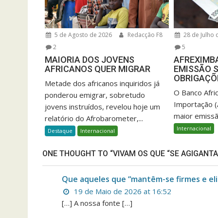
5 de Agosto de 2026
Redacção F8
28 de Julho 
2
5
MAIORIA DOS JOVENS
AFREXIMBA
AFRICANOS QUER MIGRAR
EMISSÃO S
OBRIGAÇÕ
Metade dos africanos inquiridos já
O Banco Afri
ponderou emigrar, sobretudo
Importação (
jovens instruídos, revelou hoje um
maior emissã
relatório do Afrobarometer,...
Internacional
Destaque
Internacional
ONE THOUGHT TO “VIVAM OS QUE “SE AGIGANTA
Que aqueles que “mantêm-se firmes e elim
19 de Maio de 2026 at 16:52
[…] A nossa fonte […]