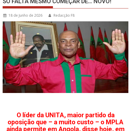
SÓ FALTA MESMO COMEÇAR DE… NOVO!
18 de Junho de 2026
Redacção F8
O líder da UNITA, maior partido da
oposição que – a muito custo – o MPLA
ainda permite em Angola, disse hoje, em