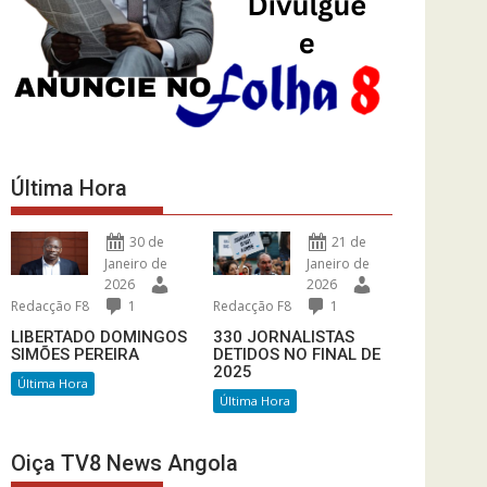
Última Hora
30 de
21 de
Janeiro de
Janeiro de
2026
2026
Redacção F8
1
Redacção F8
1
LIBERTADO DOMINGOS
330 JORNALISTAS
SIMÕES PEREIRA
DETIDOS NO FINAL DE
2025
Última Hora
Última Hora
Oiça TV8 News Angola