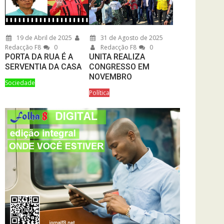
19 de Abril de 2025
31 de Agosto de 2025
Redacção F8
0
Redacção F8
0
PORTA DA RUA É A
UNITA REALIZA
SERVENTIA DA CASA
CONGRESSO EM
NOVEMBRO
Sociedade
Política