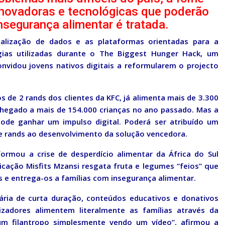
 inovadoras e tecnológicas que poderão
segurança alimentar é tratada.
visualização de dados e as plataformas orientadas para a
ias utilizadas durante o The Biggest Hunger Hack, um
onvidou jovens nativos digitais a reformularem o projecto
 de 2 rands dos clientes da KFC, já alimenta mais de 3.300
chegado a mais de 154.000 crianças no ano passado. Mas a
de ganhar um impulso digital. Poderá ser atribuído um
 de rands ao desenvolvimento da solução vencedora.
formou a crise de desperdício alimentar da África do Sul
icação Misfits Mzansi resgata fruta e legumes “feios” que
 e entrega-os a famílias com insegurança alimentar.
ária de curta duração, conteúdos educativos e donativos
izadores alimentem literalmente as famílias através da
um filantropo simplesmente vendo um vídeo”, afirmou a