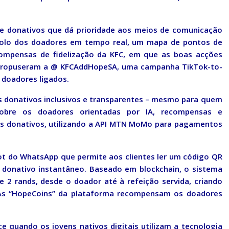
de donativos que dá prioridade aos meios de comunicação
ntrolo dos doadores em tempo real, um mapa de pontos de
ompensas de fidelização da KFC, em que as boas acções
, propuseram a @ KFCAddHopeSA, uma campanha TikTok-to-
s doadores ligados.
s donativos inclusivos e transparentes – mesmo para quem
sobre os doadores orientadas por IA, recompensas e
ndes donativos, utilizando a API MTN MoMo para pagamentos
t do WhatsApp que permite aos clientes ler um código QR
m donativo instantâneo. Baseado em blockchain, o sistema
 2 rands, desde o doador até à refeição servida, criando
. As “HopeCoins” da plataforma recompensam os doadores
 quando os jovens nativos digitais utilizam a tecnologia