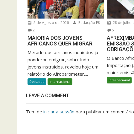
5 de Agosto de 2026
Redacção F8
28 de Julho 
2
5
MAIORIA DOS JOVENS
AFREXIMBA
AFRICANOS QUER MIGRAR
EMISSÃO S
OBRIGAÇÕ
Metade dos africanos inquiridos já
O Banco Afri
ponderou emigrar, sobretudo
Importação (
jovens instruídos, revelou hoje um
maior emissã
relatório do Afrobarometer,...
Internacional
Destaque
Internacional
LEAVE A COMMENT
Tem de
iniciar a sessão
para publicar um comentário