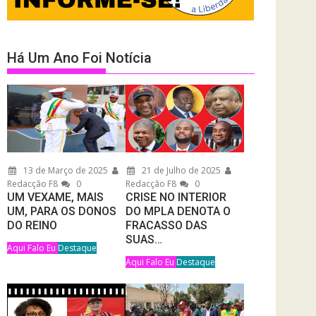
Há Um Ano Foi Notícia
13 de Março de 2025
21 de Julho de 2025
Redacção F8
0
Redacção F8
0
UM VEXAME, MAIS
CRISE NO INTERIOR
UM, PARA OS DONOS
DO MPLA DENOTA O
DO REINO
FRACASSO DAS
SUAS…
Aqui Falo Eu
Destaque
Aqui Falo Eu
Destaque