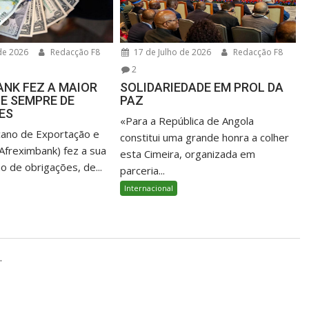
de 2026
Redacção F8
17 de Julho de 2026
Redacção F8
2
NK FEZ A MAIOR
SOLIDARIEDADE EM PROL DA
E SEMPRE DE
PAZ
ES
«Para a República de Angola
cano de Exportação e
constitui uma grande honra a colher
Afreximbank) fez a sua
esta Cimeira, organizada em
o de obrigações, de...
parceria...
Internacional
.