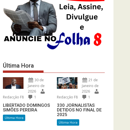
Última Hora
30 de
21 de
Janeiro de
Janeiro de
2026
2026
Redacção F8
1
Redacção F8
1
LIBERTADO DOMINGOS
330 JORNALISTAS
SIMÕES PEREIRA
DETIDOS NO FINAL DE
2025
Última Hora
Última Hora