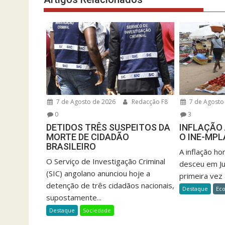
7 de Agosto de 2026
Redacção F8
7 de Agosto
0
3
DETIDOS TRÊS SUSPEITOS DA
INFLAÇÃO 
MORTE DE CIDADÃO
O INE-MPL
BRASILEIRO
A inflação h
O Serviço de Investigação Criminal
desceu em Ju
(SIC) angolano anunciou hoje a
primeira vez 
detenção de três cidadãos nacionais,
Destaque
Ec
supostamente...
Destaque
Sociedade