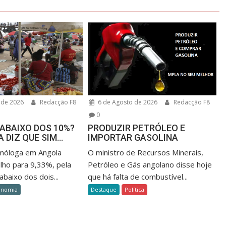
 de 2026
Redacção F8
6 de Agosto de 2026
Redacção F8
0
ABAIXO DOS 10%?
PRODUZIR PETRÓLEO E
A DIZ QUE SIM…
IMPORTAR GASOLINA
omóloga em Angola
O ministro de Recursos Minerais,
lho para 9,33%, pela
Petróleo e Gás angolano disse hoje
abaixo dos dois...
que há falta de combustível...
onomia
Destaque
Política