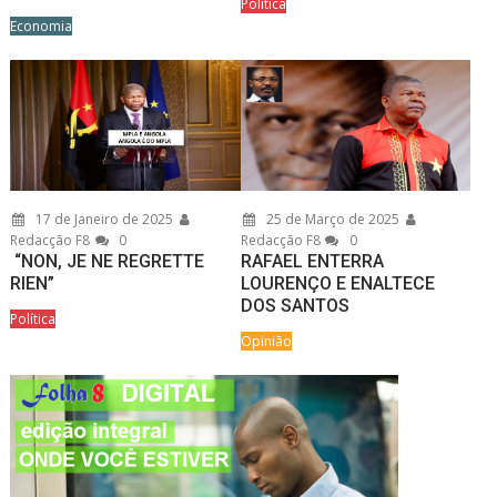
Política
Economia
17 de Janeiro de 2025
25 de Março de 2025
Redacção F8
0
Redacção F8
0
“NON, JE NE REGRETTE
RAFAEL ENTERRA
RIEN”
LOURENÇO E ENALTECE
DOS SANTOS
Política
Opinião