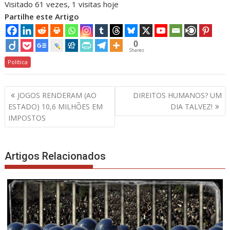
Visitado 61 vezes, 1 visitas hoje
Partilhe este Artigo
0
Shares
Política
Navegação
JOGOS RENDERAM (AO
DIREITOS HUMANOS? UM
de
ESTADO) 10,6 MILHÕES EM
DIA TALVEZ!
artigos
IMPOSTOS
Artigos Relacionados