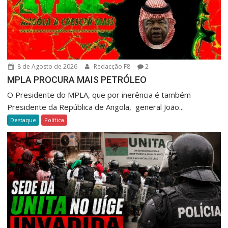
8 de Agosto de 2026
Redacção F8
2
MPLA PROCURA MAIS PETRÓLEO
O Presidente do MPLA, que por inerência é também
Presidente da República de Angola, general João...
Destaque
Política