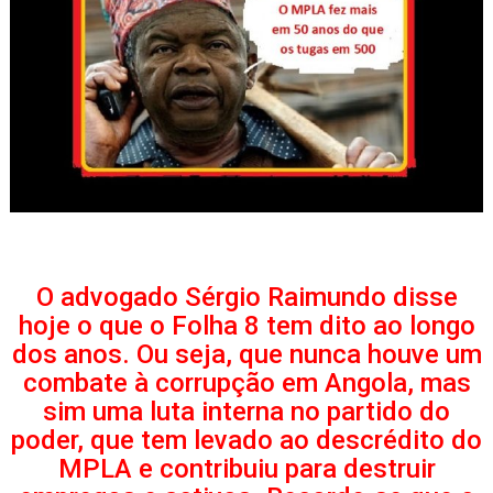
O advogado Sérgio Raimundo disse
hoje o que o Folha 8 tem dito ao longo
dos anos. Ou seja, que nunca houve um
combate à corrupção em Angola, mas
sim uma luta interna no partido do
poder, que tem levado ao descrédito do
MPLA e contribuiu para destruir