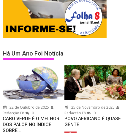
Há Um Ano Foi Notícia
22 de Outubro de 2025
25 de Novembro de 2025
Redacção F8
0
Redacção F8
0
CABO VERDE É O MELHOR
POVO AFRICANO É QUASE
DOS PALOP NO ÍNDICE
GENTE
SOBRE…