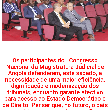
Os participantes do I Congresso
Nacional da Magistratura Judicial de
Angola defenderam, este sábado, a
necessidade de uma maior eficiência,
dignificação e modernização dos
tribunais, enquanto garante efectivo
para acesso ao Estado Democrático e
de Direito. Pensar que, no futuro, o país