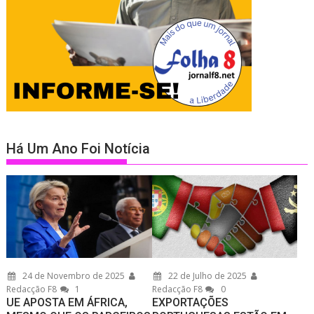
Há Um Ano Foi Notícia
24 de Novembro de 2025
22 de Julho de 2025
Redacção F8
1
Redacção F8
0
UE APOSTA EM ÁFRICA,
EXPORTAÇÕES