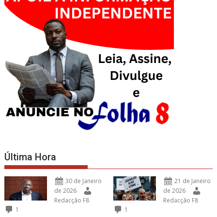
Última Hora
30 de Janeiro
21 de Janeiro
de 2026
de 2026
Redacção F8
Redacção F8
1
1