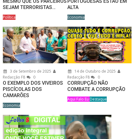
MESMO QUE OS PARCEIROS
PORTUGUESAS ESTÃO EM
SEJAM TERRORISTAS…
ALTA
Política
Economia
3 de Setembro de 2025
14 de Outubro de 2025
Redacção F8
0
Redacção F8
0
O EXEMPLO DOS VIVEIROS
CORRUPÇÃO NÃO
PISCÍCOLAS DOS
COMBATE A CORRUPÇÃO
CAMARÕES
Aqui Falo Eu
Destaque
Economia