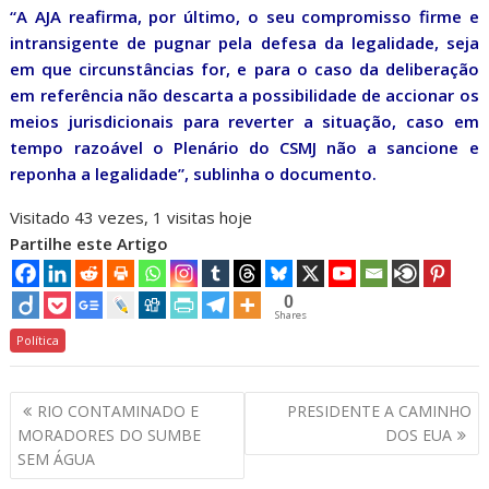
“A AJA reafirma, por último, o seu compromisso firme e
intransigente de pugnar pela defesa da legalidade, seja
em que circunstâncias for, e para o caso da deliberação
em referência não descarta a possibilidade de accionar os
meios jurisdicionais para reverter a situação, caso em
tempo razoável o Plenário do CSMJ não a sancione e
reponha a legalidade”, sublinha o documento.
Visitado 43 vezes, 1 visitas hoje
Partilhe este Artigo
0
Shares
Política
Navegação
RIO CONTAMINADO E
PRESIDENTE A CAMINHO
de
MORADORES DO SUMBE
DOS EUA
artigos
SEM ÁGUA