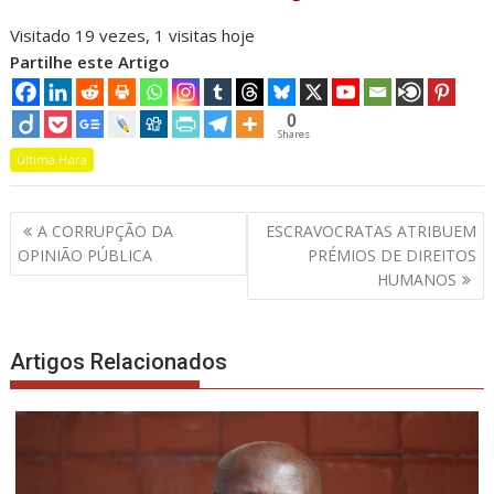
Visitado 19 vezes, 1 visitas hoje
Partilhe este Artigo
0
Shares
Última Hora
Navegação
A CORRUPÇÃO DA
ESCRAVOCRATAS ATRIBUEM
de
OPINIÃO PÚBLICA
PRÉMIOS DE DIREITOS
artigos
HUMANOS
Artigos Relacionados