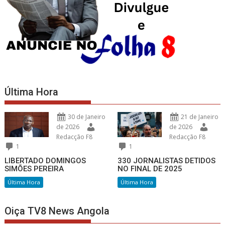
Última Hora
30 de Janeiro
21 de Janeiro
de 2026
de 2026
Redacção F8
Redacção F8
1
1
LIBERTADO DOMINGOS
330 JORNALISTAS DETIDOS
SIMÕES PEREIRA
NO FINAL DE 2025
Última Hora
Última Hora
Oiça TV8 News Angola