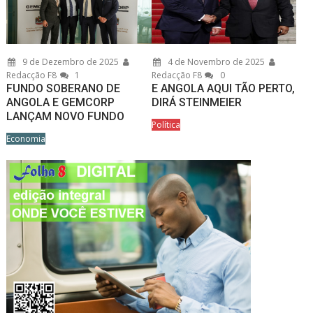
9 de Dezembro de 2025
4 de Novembro de 2025
Redacção F8
1
Redacção F8
0
FUNDO SOBERANO DE
E ANGOLA AQUI TÃO PERTO,
ANGOLA E GEMCORP
DIRÁ STEINMEIER
LANÇAM NOVO FUNDO
Política
Economia