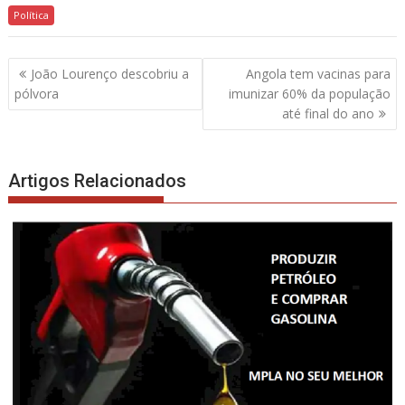
Política
Navegação
João Lourenço descobriu a
Angola tem vacinas para
de
pólvora
imunizar 60% da população
artigos
até final do ano
Artigos Relacionados