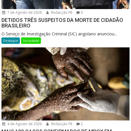
7 de Agosto de 2026
Redacção F8
0
DETIDOS TRÊS SUSPEITOS DA MORTE DE CIDADÃO
BRASILEIRO
O Serviço de Investigação Criminal (SIC) angolano anunciou...
Destaque
Sociedade
4 de Agosto de 2026
Redacção F8
2