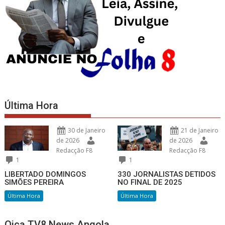
Última Hora
30 de Janeiro
21 de Janeiro
de 2026
de 2026
Redacção F8
Redacção F8
1
1
LIBERTADO DOMINGOS
330 JORNALISTAS DETIDOS
SIMÕES PEREIRA
NO FINAL DE 2025
Última Hora
Última Hora
Oiça TV8 News Angola