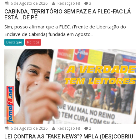
6 de Agosto de 2026
Redacção F8
3
CABINDA, TERRITÓRIO SEM PAZ E A FLEC-FAC LÁ
ESTÁ… DE PÉ
Sim, posso afirmar que a FLEC, (Frente de Libertação do
Enclave de Cabinda) fundada em Agosto...
Destaque
Política
6 de Agosto de 2026
Redacção F8
2
LEI CONTRA AS “FAKE NEWS”? MPLA (DES)COBRIU