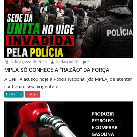
8 de Agosto de 2026
Redacção F8
3
MPLA SÓ CONHECE A “RAZÃO” DA FORÇA
A UNITA acusou hoje a Polícia Nacional (do MPLA) de atentar
contra um seu dirigente e...
Destaque
Política