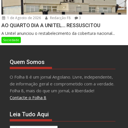
1 de Agosto de 2026
Redacção F8
3
AO QUARTO DIA A UNITEL… RESSUSCITOU
A Unitel anunciou o restabelecimento da cobertura nacional...
Sociedade
Quem Somos
O Folha 8 é um jornal Angolano. Livre, independente,
de informação geral e comprometido com a verdade.
Folha 8, mais do que um jornal, a liberdade!
Contacte o Folha 8
Leia Tudo Aqui