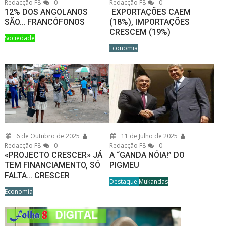
Redacção F8
0
Redacção F8
0
12% DOS ANGOLANOS
EXPORTAÇÕES CAEM
SÃO… FRANCÓFONOS
(18%), IMPORTAÇÕES
CRESCEM (19%)
Sociedade
Economia
6 de Outubro de 2025
11 de Julho de 2025
Redacção F8
0
Redacção F8
0
«PROJECTO CRESCER» JÁ
A “GANDA NÓIA!” DO
TEM FINANCIAMENTO, SÓ
PIGMEU
FALTA… CRESCER
Destaque
Mukandas
Economia