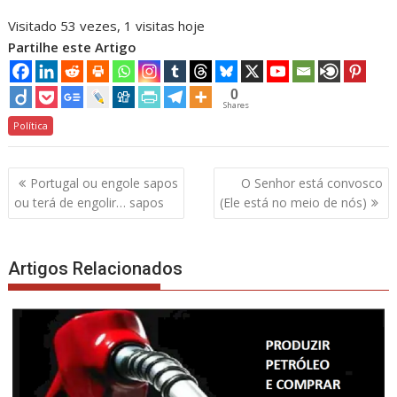
Visitado 53 vezes, 1 visitas hoje
Partilhe este Artigo
0
Shares
Política
Navegação
Portugal ou engole sapos
O Senhor está convosco
de
ou terá de engolir… sapos
(Ele está no meio de nós)
artigos
Artigos Relacionados