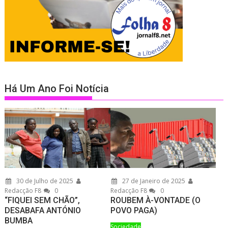
Há Um Ano Foi Notícia
30 de Julho de 2025
27 de Janeiro de 2025
Redacção F8
0
Redacção F8
0
“FIQUEI SEM CHÃO”,
ROUBEM À-VONTADE (O
DESABAFA ANTÓNIO
POVO PAGA)
BUMBA
Sociedade