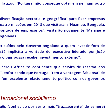
enfatizou, “Portugal não consegue obter em nenhum outro
diversificação sectorial e geográfica” para fixar empresas
quatro missões em 2018 que visitaram “Huambo, Benguela,
vontade de empresários”, visitarão novamente “Malanje e
angolanas.
atribuídos pelo Governo angolano a quem investir fora de
á implícita a vontade do executivo liderado por João
o o país possa receber investimento externo”.
siderou África “o continente que servirá de reserva aos
”, enfatizando que Portugal “tem a vantagem fabulosa” de
er “um excelente relacionamento político com os governos
ternacional socialismo
guês (conhecido por ser o mais “traz…parente” de sempre)