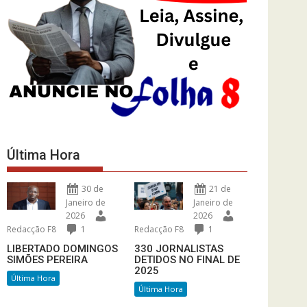
Última Hora
30 de
21 de
Janeiro de
Janeiro de
2026
2026
Redacção F8
1
Redacção F8
1
LIBERTADO DOMINGOS
330 JORNALISTAS
SIMÕES PEREIRA
DETIDOS NO FINAL DE
2025
Última Hora
Última Hora