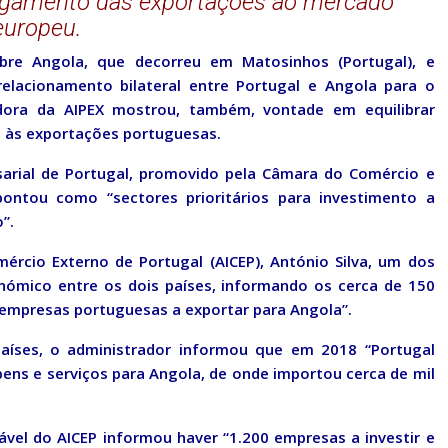
rgamento das exportações ao mercado
europeu.
obre Angola, que decorreu em Matosinhos (Portugal), e
relacionamento bilateral entre Portugal e Angola para o
dora da AIPEX mostrou, também, vontade em equilibrar
s às exportações portuguesas.
arial de Portugal, promovido pela Câmara do Comércio e
pontou como “sectores prioritários para investimento a
”.
ércio Externo de Portugal (AICEP), António Silva, um dos
nómico entre os dois países, informando os cerca de 150
 empresas portuguesas a exportar para Angola”.
países, o administrador informou que em 2018 “Portugal
bens e serviços para Angola, de onde importou cerca de mil
vel do AICEP informou haver “1.200 empresas a investir e