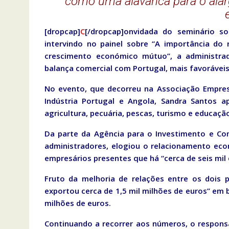
como uma alavanca para o ala
[dropcap]
C
[/dropcap]onvidada do seminário s
intervindo no painel sobre “A importância do 
crescimento económico mútuo”, a administra
balança comercial com Portugal, mais favorávei
No evento, que decorreu na Associação Empres
Indústria Portugal e Angola, Sandra Santos a
agricultura, pecuária, pescas, turismo e educação
Da parte da Agência para o Investimento e Com
administradores, elogiou o relacionamento eco
empresários presentes que há “cerca de seis mil
Fruto da melhoria de relações entre os dois 
exportou cerca de 1,5 mil milhões de euros” em 
milhões de euros.
Continuando a recorrer aos números, o responsá