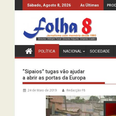
Skip
 10%? O INE-MPLA DIZ QUE SIM…
PRODUZIR PETRÓLEO E IMP
Sábado, Agosto 8, 2026
As Últimas
to
content
POLÍTICA
NACIONAL
SOCIEDADE
“Sipaios” tugas vão ajudar
a abrir as portas da Europa
24 de Maio de 2019
Redacção F8