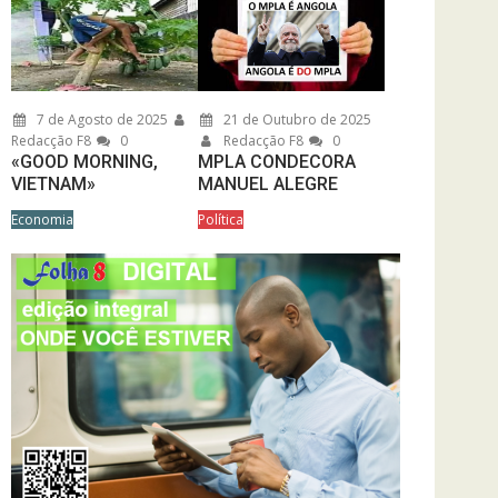
7 de Agosto de 2025
21 de Outubro de 2025
Redacção F8
0
Redacção F8
0
«GOOD MORNING,
MPLA CONDECORA
VIETNAM»
MANUEL ALEGRE
Economia
Política