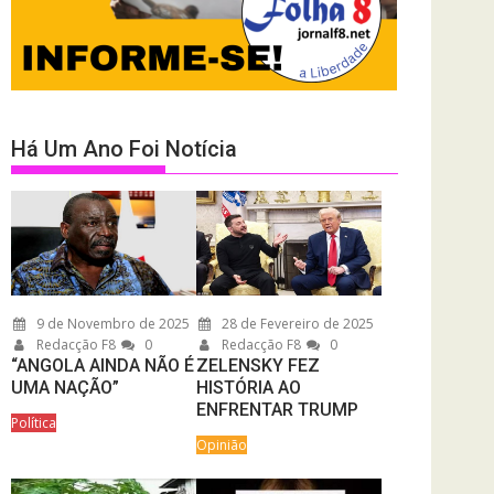
Há Um Ano Foi Notícia
9 de Novembro de 2025
28 de Fevereiro de 2025
Redacção F8
0
Redacção F8
0
“ANGOLA AINDA NÃO É
ZELENSKY FEZ
UMA NAÇÃO”
HISTÓRIA AO
ENFRENTAR TRUMP
Política
Opinião