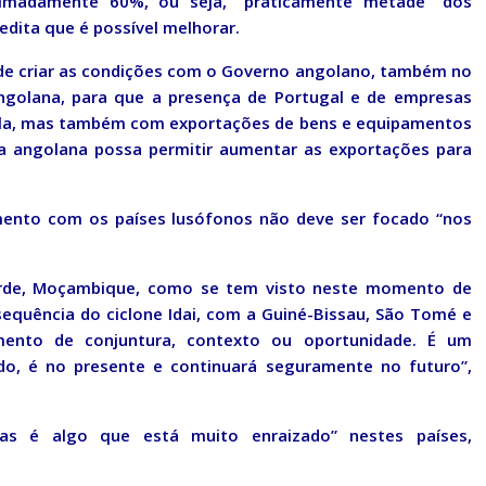
ximadamente 60%, ou seja, “praticamente metade” dos
dita que é possível melhorar.
de criar as condições com o Governo angolano, também no
angolana, para que a presença de Portugal e de empresas
la, mas também com exportações de bens e equipamentos
ia angolana possa permitir aumentar as exportações para
amento com os países lusófonos não deve ser focado “nos
erde, Moçambique, como se tem visto neste momento de
equência do ciclone Idai, com a Guiné-Bissau, São Tomé e
mento de conjuntura, contexto ou oportunidade. É um
o, é no presente e continuará seguramente no futuro”,
as é algo que está muito enraizado” nestes países,