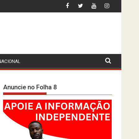
 FLEC-FAC LÁ ESTÁ… DE PÉ
LEI CONTRA AS “FAKE NEWS”? MPLA (DES
NACIONAL
Anuncie no Folha 8