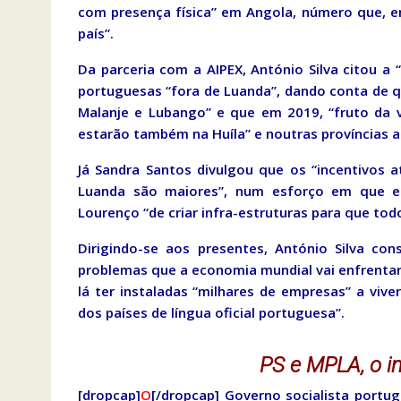
com presença física” em Angola, número que, 
país”.
Da parceria com a AIPEX, António Silva citou a “
portuguesas “fora de Luanda”, dando conta de 
Malanje e Lubango” e que em 2019, “fruto da 
estarão também na Huíla” e noutras províncias 
Já Sandra Santos divulgou que os “incentivos 
Luanda são maiores”, num esforço em que est
Lourenço “de criar infra-estruturas para que tod
Dirigindo-se aos presentes, António Silva con
problemas que a economia mundial vai enfrentar
lá ter instaladas “milhares de empresas” a viv
dos países de língua oficial portuguesa”.
PS e MPLA, o in
[dropcap]
O
[/dropcap] Governo socialista portu