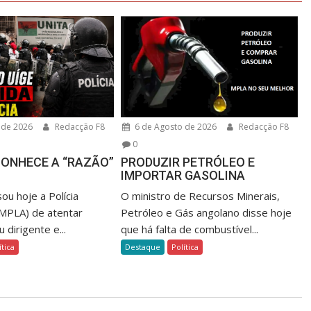
 de 2026
Redacção F8
6 de Agosto de 2026
Redacção F8
0
CONHECE A “RAZÃO”
PRODUZIR PETRÓLEO E
IMPORTAR GASOLINA
ou hoje a Polícia
O ministro de Recursos Minerais,
 MPLA) de atentar
Petróleo e Gás angolano disse hoje
 dirigente e...
que há falta de combustível...
ítica
Destaque
Política