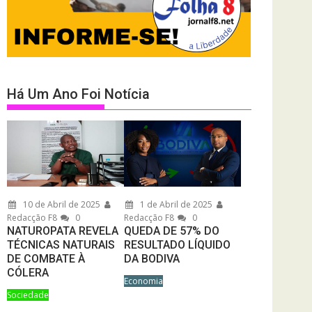
Há Um Ano Foi Notícia
10 de Abril de 2025
1 de Abril de 2025
Redacção F8
0
Redacção F8
0
NATUROPATA REVELA
QUEDA DE 57% DO
TÉCNICAS NATURAIS
RESULTADO LÍQUIDO
DE COMBATE À
DA BODIVA
CÓLERA
Economia
Sociedade