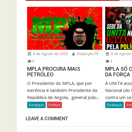
8 de Agosto de 2026
Redacção F8
8 de Agosto
0
3
MPLA PROCURA MAIS
MPLA SÓ 
PETRÓLEO
DA FORÇA
O Presidente do MPLA, que por
A UNITA acus
inerência é também Presidente da
Nacional (do
República de Angola, general João...
contra um seu
Destaque
Política
Destaque
Pol
LEAVE A COMMENT