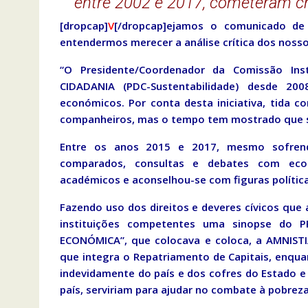
entre 2002 e 2017, cometeram cr
[dropcap]
V
[/dropcap]ejamos o comunicado de 
entendermos merecer a análise crítica dos nossos
“O Presidente/Coordenador da Comissão Ins
CIDADANIA (PDC-Sustentabilidade) desde 2
económicos. Por conta desta iniciativa, tida co
companheiros, mas o tempo tem mostrado que s
Entre os anos 2015 e 2017, mesmo sofrendo
comparados, consultas e debates com economi
académicos e aconselhou-se com figuras polític
Fazendo uso dos direitos e deveres cívicos que a
instituições competentes uma sinopse do P
ECONÓMICA”, que colocava e coloca, a AMNIST
que integra o Repatriamento de Capitais, enqua
indevidamente do país e dos cofres do Estado e
país, serviriam para ajudar no combate à pobre