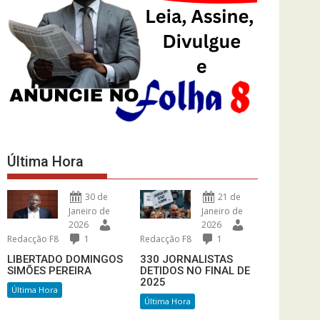
Última Hora
30 de
21 de
Janeiro de
Janeiro de
2026
2026
Redacção F8
1
Redacção F8
1
LIBERTADO DOMINGOS
330 JORNALISTAS
SIMÕES PEREIRA
DETIDOS NO FINAL DE
2025
Última Hora
Última Hora