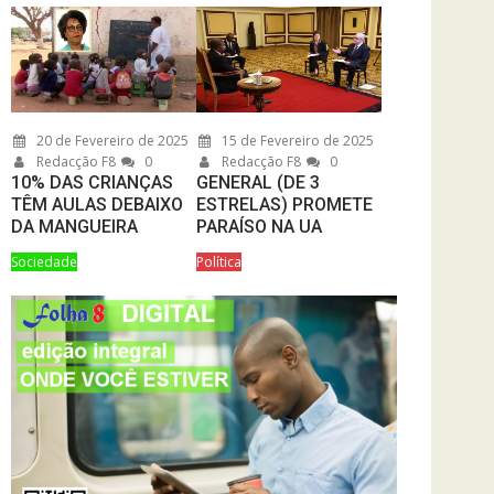
20 de Fevereiro de 2025
15 de Fevereiro de 2025
Redacção F8
0
Redacção F8
0
10% DAS CRIANÇAS
GENERAL (DE 3
TÊM AULAS DEBAIXO
ESTRELAS) PROMETE
DA MANGUEIRA
PARAÍSO NA UA
Sociedade
Política