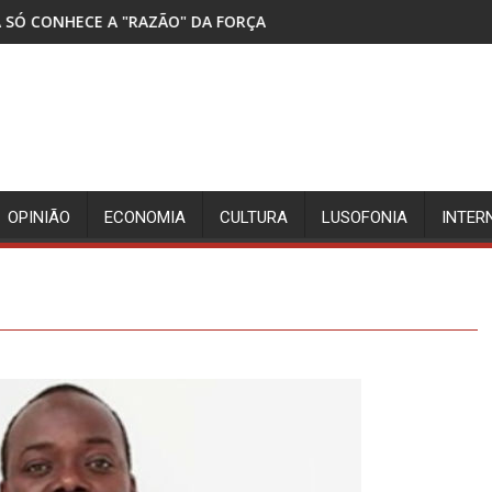
O" DA FORÇA
DETIDOS TRÊS SUSPEITOS DA MOR
OPINIÃO
ECONOMIA
CULTURA
LUSOFONIA
INTER