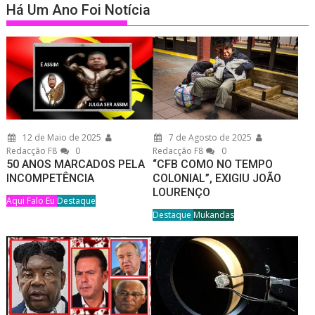
Há Um Ano Foi Notícia
12 de Maio de 2025
7 de Agosto de 2025
Redacção F8
0
Redacção F8
0
50 ANOS MARCADOS PELA
“CFB COMO NO TEMPO
INCOMPETÊNCIA
COLONIAL”, EXIGIU JOÃO
LOURENÇO
Aqui Falo Eu
Destaque
Destaque
Mukandas