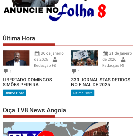
Última Hora
30 de Janeiro
21 de Janeiro
de 2026
de 2026
Redacção F8
Redacção F8
1
1
LIBERTADO DOMINGOS
330 JORNALISTAS DETIDOS
SIMÕES PEREIRA
NO FINAL DE 2025
Última Hora
Última Hora
Oiça TV8 News Angola