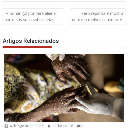
Navegação
Sonangol pondera alienar
Kero repatria e mostra
de
parte das suas subsidiárias
qual é o melhor caminho
artigos
Artigos Relacionados
4 de Agosto de 2026
Redacção F8
2