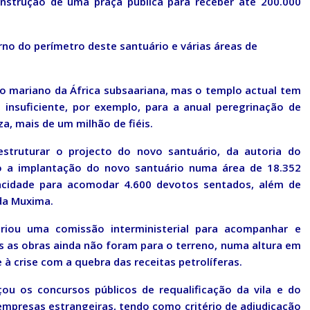
 construção de uma praça pública para receber até 200.000
rno do perímetro deste santuário e várias áreas de
o mariano da África subsaariana, mas o templo actual tem
insuficiente, por exemplo, para a anual peregrinação de
a, mais de um milhão de fiéis.
struturar o projecto do novo santuário, da autoria do
o a implantação do novo santuário numa área de 18.352
acidade para acomodar 4.600 devotos sentados, além de
da Muxima.
riou uma comissão interministerial para acompanhar e
as as obras ainda não foram para o terreno, numa altura em
 à crise com a quebra das receitas petrolíferas.
ou os concursos públicos de requalificação da vila e do
empresas estrangeiras, tendo como critério de adjudicação