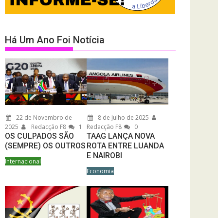
Há Um Ano Foi Notícia
22 de Novembro de
8 de Julho de 2025
2025
Redacção F8
1
Redacção F8
0
OS CULPADOS SÃO
TAAG LANÇA NOVA
(SEMPRE) OS OUTROS
ROTA ENTRE LUANDA
E NAIROBI
Internacional
Economia