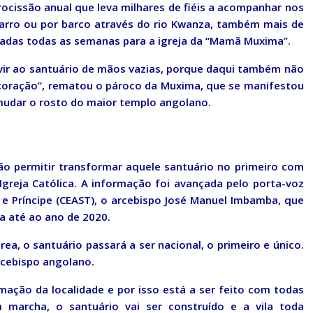
ocissão anual que leva milhares de fiéis a acompanhar nos
carro ou por barco através do rio Kwanza, também mais de
iadas todas as semanas para a igreja da “Mamã Muxima”.
ir ao santuário de mãos vazias, porque daqui também não
coração”, rematou o pároco da Muxima, que se manifestou
mudar o rosto do maior templo angolano.
vão permitir transformar aquele santuário no primeiro com
Igreja Católica. A informação foi avançada pelo porta-voz
e Príncipe (CEAST), o arcebispo José Manuel Imbamba, que
la até ao ano de 2020.
ea, o santuário passará a ser nacional, o primeiro e único.
rcebispo angolano.
mação da localidade e por isso está a ser feito com todas
marcha, o santuário vai ser construído e a vila toda