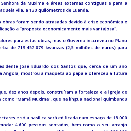
a Senhora da Muxima e áreas externas contíguas e para a
aquela vila, a 130 quilómetros de Luanda.
s obras foram sendo atrasadas devido à crise económica e
udicação a “proposta economicamente mais vantajosa”.
lores para estas obras, mas o Governo inscreveu no Plano
erba de 713.452.079 kwanzas (2,5 milhões de euros) para
esidente José Eduardo dos Santos que, cerca de um ano
I a Angola, mostrou a maqueta ao papa e ofereceu a futura
ue, dez anos depois, construíram a fortaleza e a igreja de
 como “Mamã Muxima”, que na língua nacional quimbundu
ctares e só a basílica será edificada num espaço de 18.000
modar 4.600 pessoas sentadas, bem como o seu arranjo