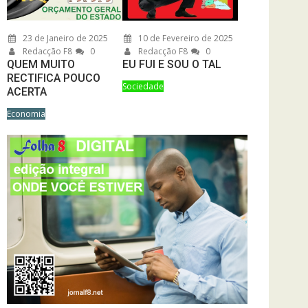
23 de Janeiro de 2025
10 de Fevereiro de 2025
Redacção F8
0
Redacção F8
0
QUEM MUITO
EU FUI E SOU O TAL
RECTIFICA POUCO
Sociedade
ACERTA
Economia