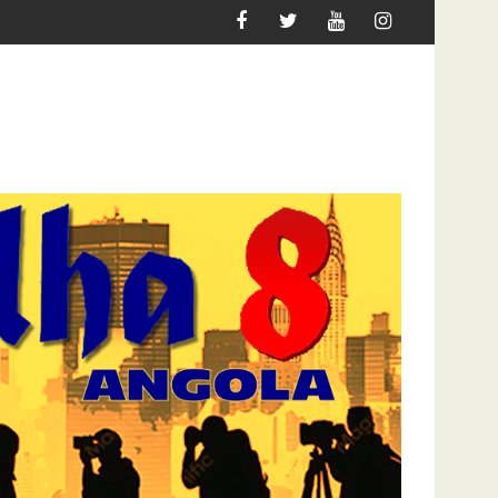
FLEC-FAC LÁ ESTÁ… DE PÉ
LEI CONTRA AS “FAKE NEWS”? MPLA (DES)