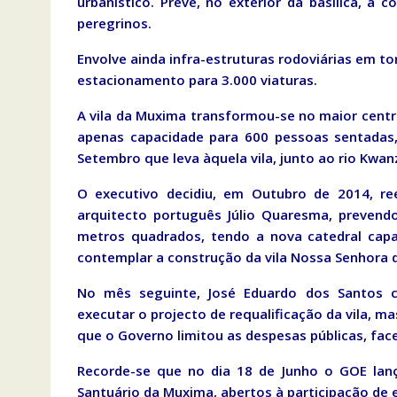
urbanístico. Prevê, no exterior da basílica, a
peregrinos.
Envolve ainda infra-estruturas rodoviárias em to
estacionamento para 3.000 viaturas.
A vila da Muxima transformou-se no maior centr
apenas capacidade para 600 pessoas sentadas, 
Setembro que leva àquela vila, junto ao rio Kwanz
O executivo decidiu, em Outubro de 2014, ree
arquitecto português Júlio Quaresma, prevend
metros quadrados, tendo a nova catedral cap
contemplar a construção da vila Nossa Senhora 
No mês seguinte, José Eduardo dos Santos c
executar o projecto de requalificação da vila, m
que o Governo limitou as despesas públicas, face
Recorde-se que no dia 18 de Junho o GOE lanç
Santuário da Muxima, abertos à participação de 