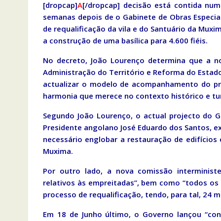
[dropcap]
A
[/dropcap] decisão está contida num 
semanas depois de o Gabinete de Obras Especiai
de requalificação da vila e do Santuário da Muxi
a construção de uma basílica para 4.600 fiéis.
No decreto, João Lourenço determina que a nov
Administração do Território e Reforma do Estad
actualizar o modelo de acompanhamento do proc
harmonia que merece no contexto histórico e tur
Segundo João Lourenço, o actual projecto do G
Presidente angolano José Eduardo dos Santos, exc
necessário englobar a restauração de edifícios 
Muxima.
Por outro lado, a nova comissão interminist
relativos às empreitadas”, bem como “todos os 
processo de requalificação, tendo, para tal, 24 
Em 18 de Junho último, o Governo lançou “conc