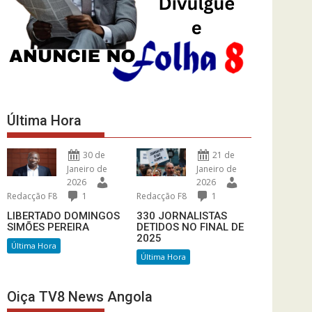
Última Hora
30 de
21 de
Janeiro de
Janeiro de
2026
2026
Redacção F8
1
Redacção F8
1
LIBERTADO DOMINGOS
330 JORNALISTAS
SIMÕES PEREIRA
DETIDOS NO FINAL DE
2025
Última Hora
Última Hora
Oiça TV8 News Angola