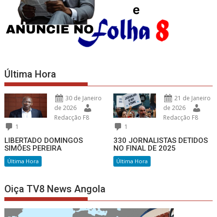
Última Hora
30 de Janeiro
21 de Janeiro
de 2026
de 2026
Redacção F8
Redacção F8
1
1
LIBERTADO DOMINGOS
330 JORNALISTAS DETIDOS
SIMÕES PEREIRA
NO FINAL DE 2025
Última Hora
Última Hora
Oiça TV8 News Angola