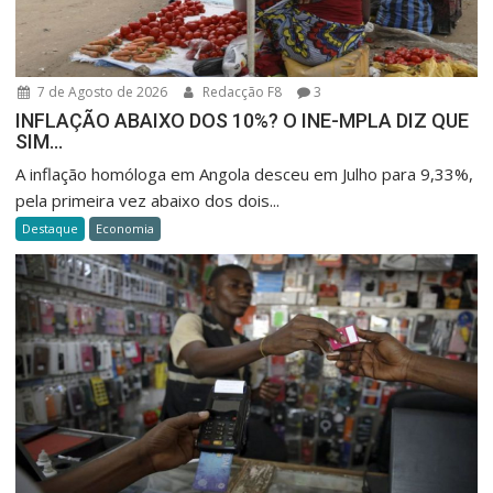
7 de Agosto de 2026
Redacção F8
3
INFLAÇÃO ABAIXO DOS 10%? O INE-MPLA DIZ QUE
SIM…
A inflação homóloga em Angola desceu em Julho para 9,33%,
pela primeira vez abaixo dos dois...
Destaque
Economia