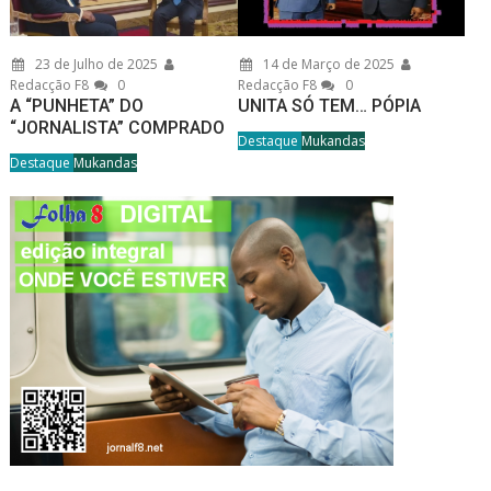
23 de Julho de 2025
14 de Março de 2025
Redacção F8
0
Redacção F8
0
A “PUNHETA” DO
UNITA SÓ TEM… PÓPIA
“JORNALISTA” COMPRADO
Destaque
Mukandas
Destaque
Mukandas