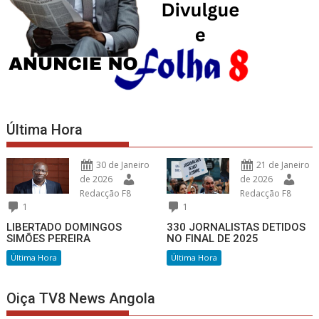
Última Hora
30 de Janeiro
21 de Janeiro
de 2026
de 2026
Redacção F8
Redacção F8
1
1
LIBERTADO DOMINGOS
330 JORNALISTAS DETIDOS
SIMÕES PEREIRA
NO FINAL DE 2025
Última Hora
Última Hora
Oiça TV8 News Angola