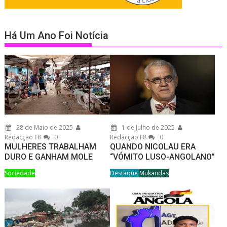
Há Um Ano Foi Notícia
28 de Maio de 2025
1 de Julho de 2025
Redacção F8
0
Redacção F8
0
MULHERES TRABALHAM
QUANDO NICOLAU ERA
DURO E GANHAM MOLE
“VÓMITO LUSO-ANGOLANO”
Sociedade
Destaque
Mukandas