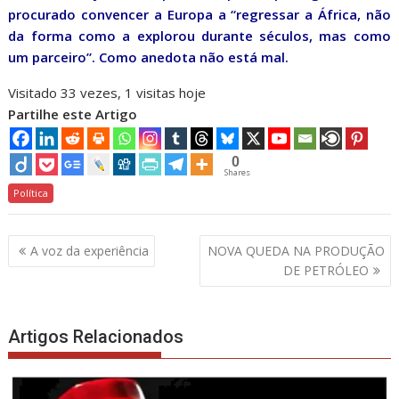
procurado convencer a Europa a “regressar a África, não
da forma como a explorou durante séculos, mas como
um parceiro”. Como anedota não está mal.
Visitado 33 vezes, 1 visitas hoje
Partilhe este Artigo
0
Shares
Política
Navegação
A voz da experiência
NOVA QUEDA NA PRODUÇÃO
de
DE PETRÓLEO
artigos
Artigos Relacionados