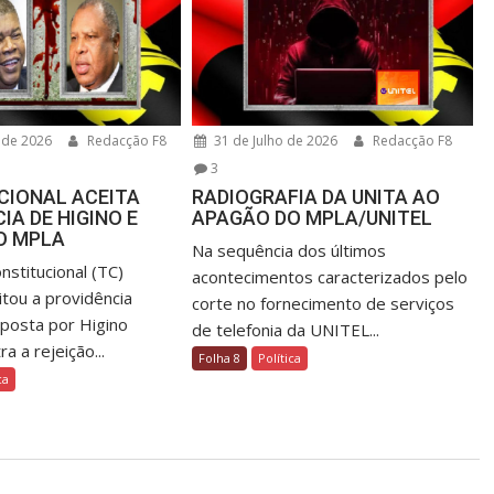
 de 2026
Redacção F8
31 de Julho de 2026
Redacção F8
3
CIONAL ACEITA
RADIOGRAFIA DA UNITA AO
IA DE HIGINO E
APAGÃO DO MPLA/UNITEL
O MPLA
Na sequência dos últimos
nstitucional (TC)
acontecimentos caracterizados pelo
itou a providência
corte no fornecimento de serviços
rposta por Higino
de telefonia da UNITEL...
a a rejeição...
Folha 8
Política
ca
.