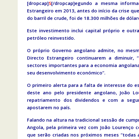
[dropcap]
S
[/dropcap]egundo a mesma informa
Estrangeiro em 2013, antes do início da crise qu
do barril de crude, foi de 18.300 milhões de dóla
Este investimento inclui capital próprio e ou
petróleo reinvestido.
O próprio Governo angolano admite, no mesmo
Directo Estrangeiro continuarem a diminuir, 
sectores importantes para a economia angolana
seu desenvolvimento económico”.
O primeiro alerta para a falta de interesse do 
deste ano pelo presidente angolano, João 
repatriamento dos dividendos e com a segur
apostarem no país.
Falando na altura na tradicional sessão de cum
Angola, pela primeira vez com João Lourenço c
que serão criadas nos próximos meses “todas 