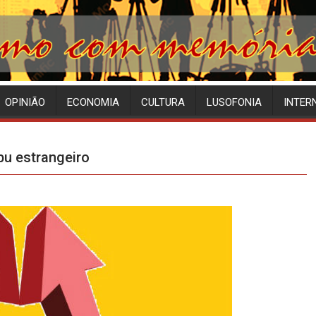
OPINIÃO
ECONOMIA
CULTURA
LUSOFONIA
INTER
bu estrangeiro