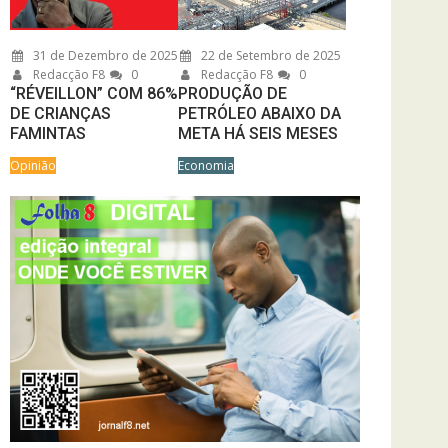
31 de Dezembro de 2025
22 de Setembro de 2025
Redacção F8
0
Redacção F8
0
“RÉVEILLON” COM 86%
PRODUÇÃO DE
DE CRIANÇAS
PETRÓLEO ABAIXO DA
FAMINTAS
META HÁ SEIS MESES
Opinião
Economia