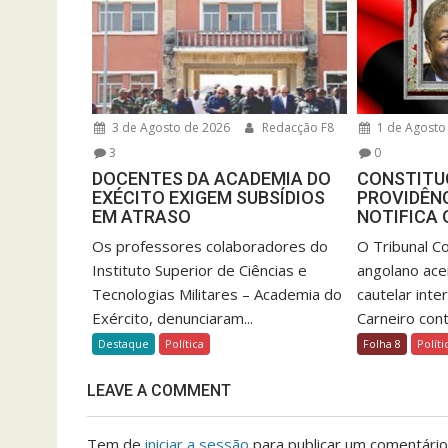
3 de Agosto de 2026
Redacção F8
1 de Agosto
3
0
DOCENTES DA ACADEMIA DO
CONSTITU
EXÉCITO EXIGEM SUBSÍDIOS
PROVIDÊNC
EM ATRASO
NOTIFICA 
Os professores colaboradores do
O Tribunal Co
Instituto Superior de Ciências e
angolano ace
Tecnologias Militares – Academia do
cautelar inte
Exército, denunciaram...
Carneiro contr
Destaque
Política
Folha 8
Políti
LEAVE A COMMENT
Tem de
iniciar a sessão
para publicar um comentário