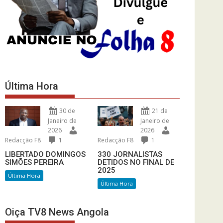
Última Hora
30 de
21 de
Janeiro de
Janeiro de
2026
2026
Redacção F8
1
Redacção F8
1
LIBERTADO DOMINGOS
330 JORNALISTAS
SIMÕES PEREIRA
DETIDOS NO FINAL DE
2025
Última Hora
Última Hora
Oiça TV8 News Angola