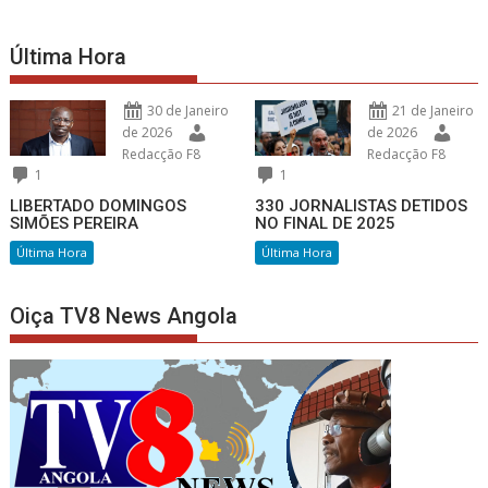
Última Hora
30 de Janeiro
21 de Janeiro
de 2026
de 2026
Redacção F8
Redacção F8
1
1
LIBERTADO DOMINGOS
330 JORNALISTAS DETIDOS
SIMÕES PEREIRA
NO FINAL DE 2025
Última Hora
Última Hora
Oiça TV8 News Angola