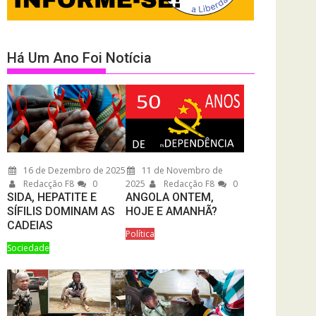
Há Um Ano Foi Notícia
16 de Dezembro de 2025
11 de Novembro de
Redacção F8
0
2025
Redacção F8
0
SIDA, HEPATITE E
ANGOLA ONTEM,
SÍFILIS DOMINAM AS
HOJE E AMANHÃ?
CADEIAS
Política
Sociedade