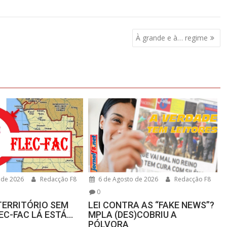
À grande e à… regime
 de 2026
Redacção F8
6 de Agosto de 2026
Redacção F8
0
TERRITÓRIO SEM
LEI CONTRA AS “FAKE NEWS”?
LEC-FAC LÁ ESTÁ…
MPLA (DES)COBRIU A
PÓLVORA