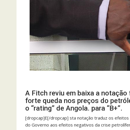
A Fitch reviu em baixa a notação f
forte queda nos preços do petról
o “rating” de Angola. para “B+”.
[dropcap]E[/dropcap] sta notação traduz os efeitos
do Governo aos efeitos negativos da crise petrolíf