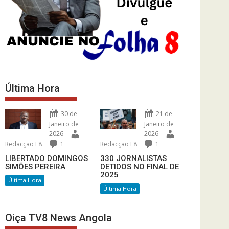
Última Hora
30 de
21 de
Janeiro de
Janeiro de
2026
2026
Redacção F8
1
Redacção F8
1
LIBERTADO DOMINGOS
330 JORNALISTAS
SIMÕES PEREIRA
DETIDOS NO FINAL DE
2025
Última Hora
Última Hora
Oiça TV8 News Angola