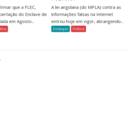
firmar que a FLEC,
A lei angolana (do MPLA) contra as
ibertação do Enclave de
informações falsas na Internet
dada em Agosto...
entrou hoje em vigor, abrangendo...
ítica
Destaque
Política
.