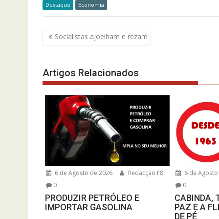
Destaque
Economia
Navegação
Socialistas ajoelham e rezam
de
artigos
Artigos Relacionados
6 de Agosto de 2026
Redacção F8
6 de Agosto
0
0
PRODUZIR PETRÓLEO E
CABINDA, 
IMPORTAR GASOLINA
PAZ E A F
DE PÉ