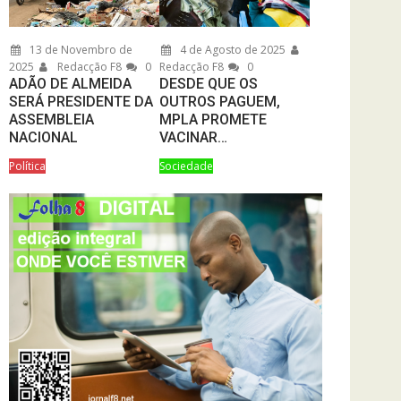
13 de Novembro de
4 de Agosto de 2025
2025
Redacção F8
0
Redacção F8
0
ADÃO DE ALMEIDA
DESDE QUE OS
SERÁ PRESIDENTE DA
OUTROS PAGUEM,
ASSEMBLEIA
MPLA PROMETE
NACIONAL
VACINAR…
Política
Sociedade