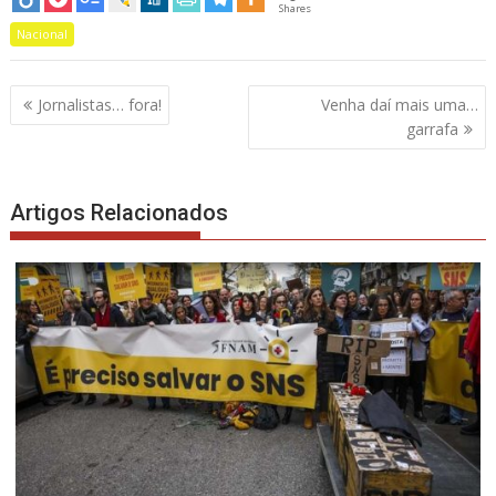
Shares
Nacional
Navegação
Jornalistas… fora!
Venha daí mais uma…
de
garrafa
artigos
Artigos Relacionados