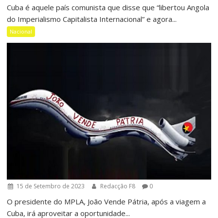
Cuba é aquele país comunista que disse que “libertou Angola
do Imperialismo Capitalista Internacional” e agora...
Nacional
15 de Setembro de 2023
Redacção F8
0
O presidente do MPLA, João Vende Pátria, após a viagem a
Cuba, irá aproveitar a oportunidade...