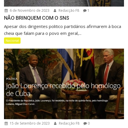
6 de Novembro de 2023
Redacção F8
1
NÃO BRINQUEM COM O SNS
Apesar dos dirigentes politico partidários afirmarem à boca
cheia que falam para o povo em geral,...
Nacional
15 de Setembro de 2023
Redacção F8
0