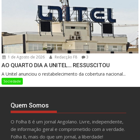
1 de Agosto de 2026
Redacção F8
3
AO QUARTO DIA A UNITEL… RESSUSCITOU
A Unitel anunciou o restabelecimento da cobertura nacional...
Sociedade
Quem Somos
O Folha 8 é um jornal Angolano. Livre, independente,
de informação geral e comprometido com a verdade.
Folha 8, mais do que um jornal, a liberdade!