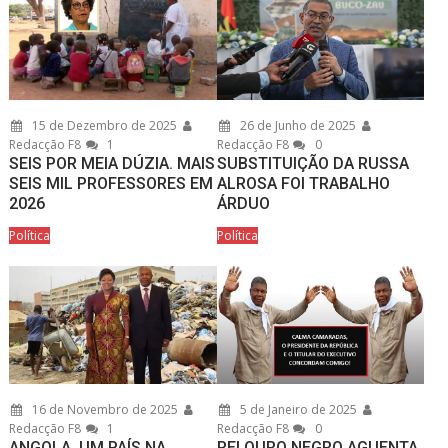
15 de Dezembro de 2025
26 de Junho de 2025
Redacção F8
1
Redacção F8
0
SEIS POR MEIA DÚZIA. MAIS
SUBSTITUIÇÃO DA RUSSA
SEIS MIL PROFESSORES EM
ALROSA FOI TRABALHO
2026
ÁRDUO
Política
Política
16 de Novembro de 2025
5 de Janeiro de 2025
Redacção F8
1
Redacção F8
0
ANGOLA, UM PAÍS NA
REI OURO NEGRO AGUENTA