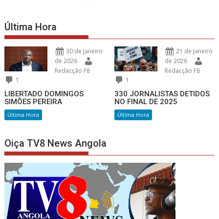
Última Hora
30 de Janeiro
21 de Janeiro
de 2026
de 2026
Redacção F8
Redacção F8
1
1
LIBERTADO DOMINGOS
330 JORNALISTAS DETIDOS
SIMÕES PEREIRA
NO FINAL DE 2025
Última Hora
Última Hora
Oiça TV8 News Angola