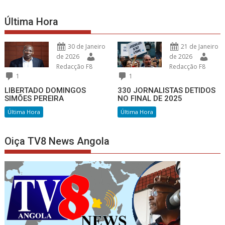
Última Hora
30 de Janeiro
21 de Janeiro
de 2026
de 2026
Redacção F8
Redacção F8
1
1
LIBERTADO DOMINGOS
330 JORNALISTAS DETIDOS
SIMÕES PEREIRA
NO FINAL DE 2025
Última Hora
Última Hora
Oiça TV8 News Angola