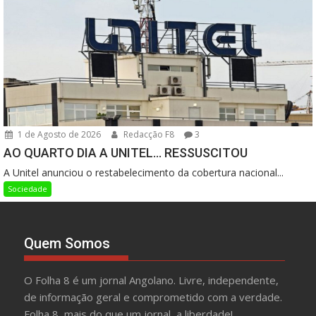
1 de Agosto de 2026
Redacção F8
3
AO QUARTO DIA A UNITEL… RESSUSCITOU
A Unitel anunciou o restabelecimento da cobertura nacional...
Sociedade
Quem Somos
O Folha 8 é um jornal Angolano. Livre, independente,
de informação geral e comprometido com a verdade.
Folha 8, mais do que um jornal, a liberdade!