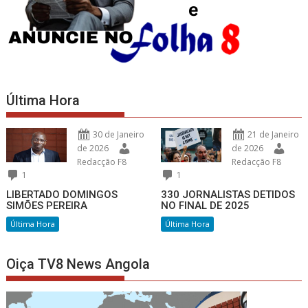
Última Hora
30 de Janeiro
21 de Janeiro
de 2026
de 2026
Redacção F8
Redacção F8
1
1
LIBERTADO DOMINGOS
330 JORNALISTAS DETIDOS
SIMÕES PEREIRA
NO FINAL DE 2025
Última Hora
Última Hora
Oiça TV8 News Angola