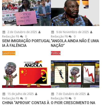
2 de Outubro de 2025
9 de Novembro de 2025
Redacção F8
0
Redacção F8
0
SEM IMIGRAÇÃO PORTUGAL
“ANGOLA AINDA NÃO É UMA
IA À FALÊNCIA
NAÇÃO”
Lusofonia
Política
15 de Julho de 2025
7 de Outubro de 2025
Redacção F8
0
Redacção F8
0
CHINA “APROVA” CONTAS À
O PIOR CRESCIMENTO NA