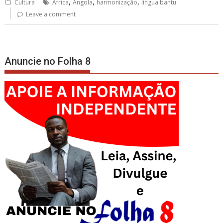
,
,
,
Cultura
África
Angola
harmonização
língua bantu
Leave a comment
Anuncie no Folha 8