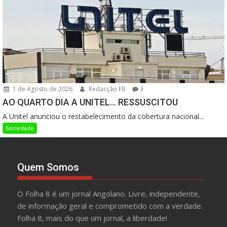
1 de Agosto de 2026
Redacção F8
3
AO QUARTO DIA A UNITEL… RESSUSCITOU
A Unitel anunciou o restabelecimento da cobertura nacional...
Sociedade
Quem Somos
O Folha 8 é um jornal Angolano. Livre, independente,
de informação geral e comprometido com a verdade.
Folha 8, mais do que um jornal, a liberdade!