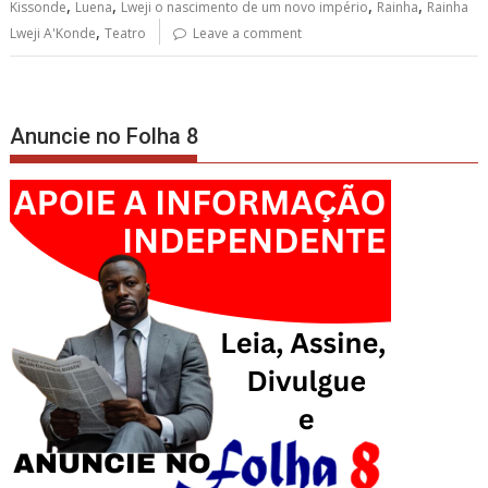
,
,
,
,
Kissonde
Luena
Lweji o nascimento de um novo império
Rainha
Rainha
,
Lweji A'Konde
Teatro
Leave a comment
Anuncie no Folha 8