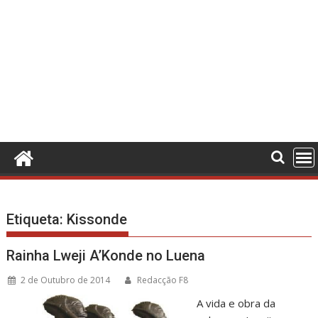
Etiqueta:
Kissonde
Rainha Lweji A’Konde no Luena
2 de Outubro de 2014
Redacção F8
A vida e obra da