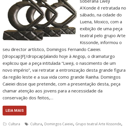
soberana Lweji
A’Konde é retratada no
sábado, na cidade do
Luena, Moxico, com a
exibição de uma peça
teatral pelo grupo Arte
Kissonde, informou o
seu director artístico, Domingos Fernando Caieiei.
[dropcap]F[/dropcap]alando hoje à Angop, o dramaturgo
explicou que a peça intitulada “Lweji, o nascimento de um
novo império”, vai retratar a entronização desta grande figura
da região leste e a sua vida como grande Rainha. Domingos
Caieiei disse que pretende, com a presentação desta, peça
chamar atenção aos jovens para a necessidade da
conservação dos feitos,…
LEIA MAIS
,
,
,
Cultura
Cultura
Domingos Caieiei
Grupo teatral Arte Kissonde