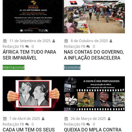
11 de Setembro de 2025
8 de Outubro de 2025
Redacção F8
0
Redacção F8
0
ÁFRICA TEM TUDO PARA
NAS CONTAS DO GOVERNO,
SER IMPARÁVEL
A INFLAÇÃO DESACELERA
Internacional
Economia
7 de Abril de 2025
26 de Março de 2025
Redacção F8
0
Redacção F8
0
CADA UM TEM OS SEUS
QUEIXA DO MPLA CONTRA