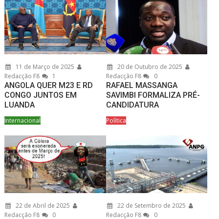
11 de Março de 2025
20 de Outubro de 2025
Redacção F8
1
Redacção F8
0
ANGOLA QUER M23 E RD
RAFAEL MASSANGA
CONGO JUNTOS EM
SAVIMBI FORMALIZA PRÉ-
LUANDA
CANDIDATURA
Internacional
Política
22 de Abril de 2025
22 de Setembro de 2025
Redacção F8
0
Redacção F8
0