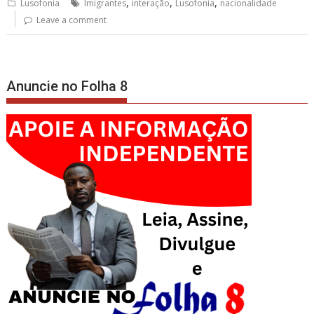
,
,
,
Lusofonia
Imigrantes
interação
Lusofonia
nacionalidade
Leave a comment
Anuncie no Folha 8