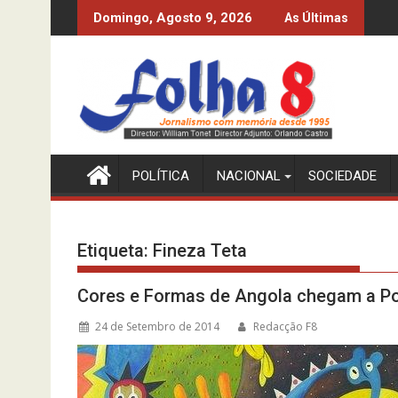
Skip
BRA DO MPLA À CUSTA DO CFB
MPLA SÓ CONHECE A
Domingo, Agosto 9, 2026
As Últimas
to
content
POLÍTICA
NACIONAL
SOCIEDADE
Etiqueta:
Fineza Teta
Cores e Formas de Angola chegam a Po
24 de Setembro de 2014
Redacção F8