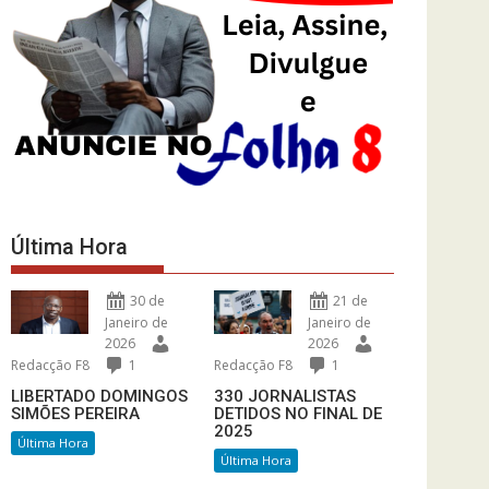
Última Hora
30 de
21 de
Janeiro de
Janeiro de
2026
2026
Redacção F8
1
Redacção F8
1
LIBERTADO DOMINGOS
330 JORNALISTAS
SIMÕES PEREIRA
DETIDOS NO FINAL DE
2025
Última Hora
Última Hora