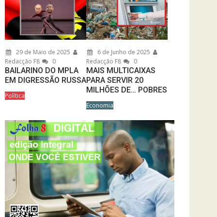
29 de Maio de 2025
6 de Junho de 2025
Redacção F8
0
Redacção F8
0
BAILARINO DO MPLA
MAIS MULTICAIXAS
EM DIGRESSÃO RUSSA
PARA SERVIR 20
MILHÕES DE… POBRES
Política
Economia