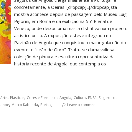
Seguros de Angola, chega finalmente a Portugal, e
concretamente, a Oeiras. [dropcap]E[/dropcap]sta
mostra acontece depois de passagem pelo Museu Luigi
Pigorini, em Roma e da exibição na 55ª Bienal de
Veneza, onde deixou uma marca distintiva num projecto
artístico único. A exposição esteve integrada no
Pavilhão de Angola que conquistou o maior galardão do
evento, o “Leão de Ouro”. Trata- se duma valiosa
colecção de pintura e escultura representativa da
história recente de Angola, que contempla os
,
,
,
,
Artes Plásticas
Cores e Formas de Angola
Cultura
ENSA- Seguros de
,
,
Gumbe
Marco Kabenda
Portugal
Leave a comment