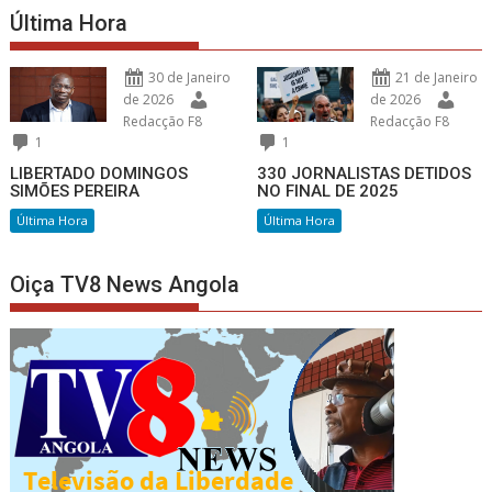
Última Hora
30 de Janeiro
21 de Janeiro
de 2026
de 2026
Redacção F8
Redacção F8
1
1
LIBERTADO DOMINGOS
330 JORNALISTAS DETIDOS
SIMÕES PEREIRA
NO FINAL DE 2025
Última Hora
Última Hora
Oiça TV8 News Angola