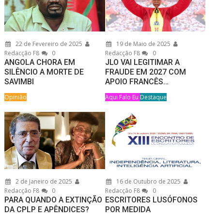
22 de Fevereiro de 2025
19 de Maio de 2025
Redacção F8
0
Redacção F8
0
ANGOLA CHORA EM
JLO VAI LEGITIMAR A
SILÊNCIO A MORTE DE
FRAUDE EM 2027 COM
SAVIMBI
APOIO FRANCÊS…
Opinião
Aqui Falo Eu
Destaque
2 de Janeiro de 2025
16 de Outubro de 2025
Redacção F8
0
Redacção F8
0
PARA QUANDO A EXTINÇÃO
ESCRITORES LUSÓFONOS
DA CPLP E APÊNDICES?
POR MEDIDA