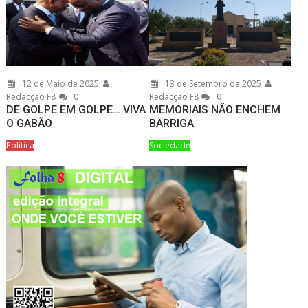
12 de Maio de 2025
13 de Setembro de 2025
Redacção F8
0
Redacção F8
0
DE GOLPE EM GOLPE… VIVA
MEMORIAIS NÃO ENCHEM
O GABÃO
BARRIGA
Política
Sociedade