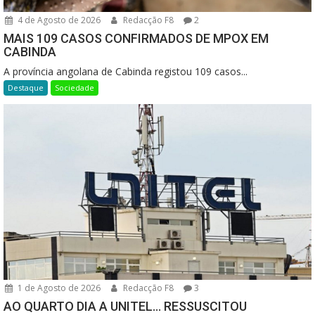
4 de Agosto de 2026
Redacção F8
2
MAIS 109 CASOS CONFIRMADOS DE MPOX EM
CABINDA
A província angolana de Cabinda registou 109 casos...
Destaque
Sociedade
1 de Agosto de 2026
Redacção F8
3
AO QUARTO DIA A UNITEL… RESSUSCITOU