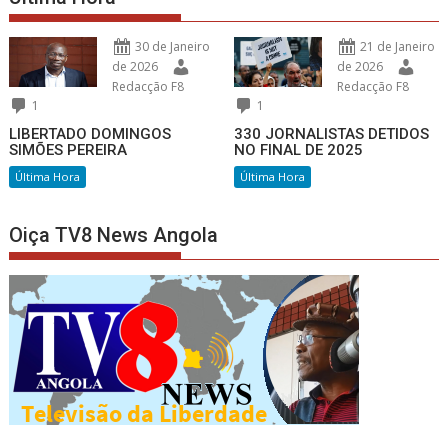
30 de Janeiro
21 de Janeiro
de 2026
de 2026
Redacção F8
Redacção F8
1
1
LIBERTADO DOMINGOS
330 JORNALISTAS DETIDOS
SIMÕES PEREIRA
NO FINAL DE 2025
Última Hora
Última Hora
Oiça TV8 News Angola