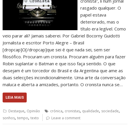
cronista”, li num jornal
rasgado qualquer. O
papel estava
deteriorado, mas o
título era legível. Como
veio parar ali? Jamais saberei. Por Gabriel Bocorny Guidotti
Jornalista e escritor Porto Alegre – Brasil
[dropcap]O[/dropcap]que sei é que nada sei, sem ser
filosófico. Procuram um cronista. Procuram alguém para fazer
Robin suplantar o Batman e que isso faça sentido. O que
desejam é um torcedor do Brasil e da Argentina que ame as
duas selecções incondicionalmente. Uma arte da conversação
maluca e aberta a amizades, portanto. O cronista nunca se…
LEIA MAIS
,
,
,
,
,
Destaque
Opinião
crónica
cronistas
qualidade
sociedade
,
,
sonhos
tempo
texto
Leave a comment