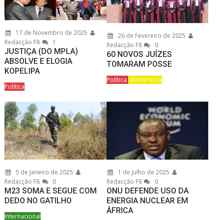
17 de Novembro de 2025
26 de Fevereiro de 2025
Redacção F8
1
Redacção F8
0
JUSTIÇA (DO MPLA)
60 NOVOS JUÍZES
ABSOLVE E ELOGIA
TOMARAM POSSE
KOPELIPA
Política
Última Hora
Política
5 de Janeiro de 2025
1 de Julho de 2025
Redacção F8
0
Redacção F8
0
M23 SOMA E SEGUE COM
ONU DEFENDE USO DA
DEDO NO GATILHO
ENERGIA NUCLEAR EM
ÁFRICA
Internacional