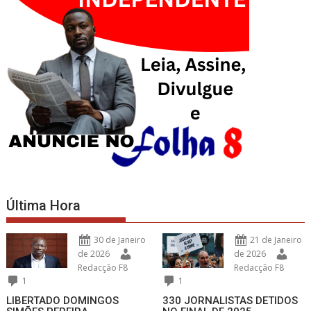
Última Hora
30 de Janeiro
21 de Janeiro
de 2026
de 2026
Redacção F8
Redacção F8
1
1
LIBERTADO DOMINGOS
330 JORNALISTAS DETIDOS