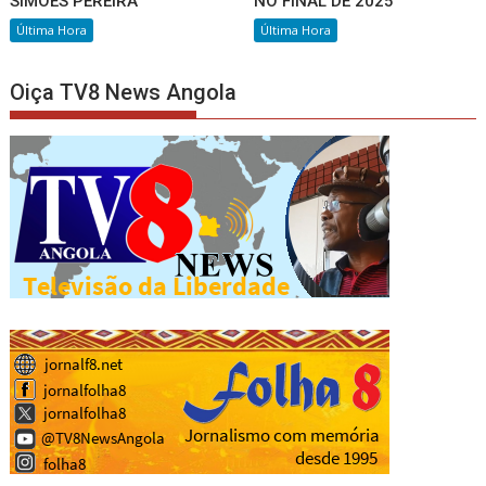
SIMÕES PEREIRA
NO FINAL DE 2025
Última Hora
Última Hora
Oiça TV8 News Angola