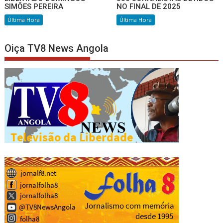
SIMÕES PEREIRA
NO FINAL DE 2025
Última Hora
Última Hora
Oiça TV8 News Angola