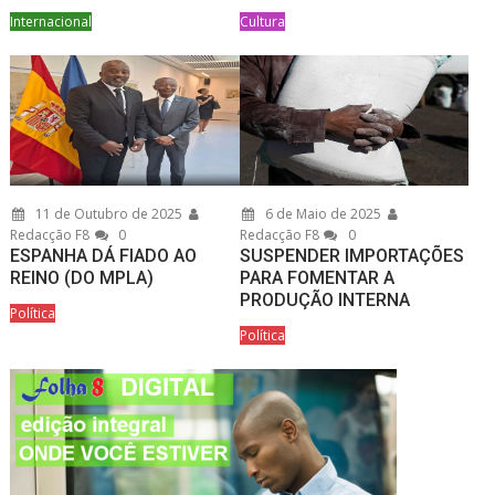
Internacional
Cultura
11 de Outubro de 2025
6 de Maio de 2025
Redacção F8
0
Redacção F8
0
ESPANHA DÁ FIADO AO
SUSPENDER IMPORTAÇÕES
REINO (DO MPLA)
PARA FOMENTAR A
PRODUÇÃO INTERNA
Política
Política