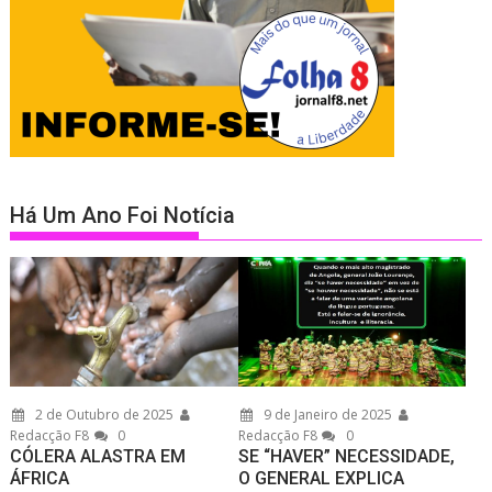
Há Um Ano Foi Notícia
2 de Outubro de 2025
9 de Janeiro de 2025
Redacção F8
0
Redacção F8
0
CÓLERA ALASTRA EM
SE “HAVER” NECESSIDADE,
ÁFRICA
O GENERAL EXPLICA