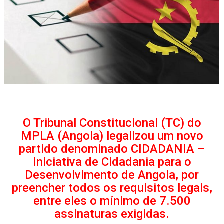
O Tribunal Constitucional (TC) do
MPLA (Angola) legalizou um novo
partido denominado CIDADANIA –
Iniciativa de Cidadania para o
Desenvolvimento de Angola, por
preencher todos os requisitos legais,
entre eles o mínimo de 7.500
assinaturas exigidas.