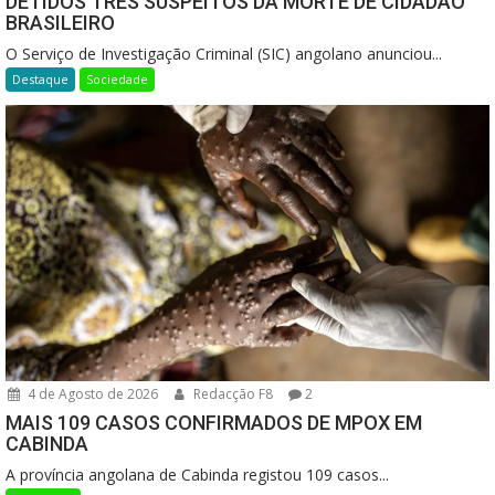
DETIDOS TRÊS SUSPEITOS DA MORTE DE CIDADÃO
BRASILEIRO
O Serviço de Investigação Criminal (SIC) angolano anunciou...
Destaque
Sociedade
4 de Agosto de 2026
Redacção F8
2
MAIS 109 CASOS CONFIRMADOS DE MPOX EM
CABINDA
A província angolana de Cabinda registou 109 casos...