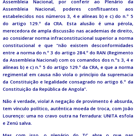
Assembleia Nacional, por conferir ao Plenário da
Assembleia Nacional, poderes conflituantes aos
estabelecidos nos números 3, 4 e alíneas b) e c) do n.º 5
do artigo 129.º da CRA. Esta alusão é uma pérola,
merecedora de ampla discussão nas academias de direito,
ao considerar norma infraconstitucional superior a norma
constitucional e que “não existem desconformidades
entre a norma do n.º 3 do artigo 284.º do RAN (Regimento
da Assembleia Nacional) com os comandos dos n.ºs 3, 4 e
alíneas b) e c) n.º 5 do artigo 129.º da CRA, e que a norma
regimental em causa não viola o princípio da supremacia
da Constituição e legalidade consagrado no artigo 6.º da
Constituição da República de Angola”.
Não é verdade, viola! A negação de provimento é absurda,
tem vínculo político, autêntica moeda de troca, com João
Lourenço: uma no cravo outra na ferradura: UNITA esfola
e Zenú salva.
Mas com isso, o plenário do TC abre o que nas