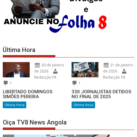
Última Hora
30 de Janeiro
21 de Janeiro
de 2026
de 2026
Redacção F8
Redacção F8
1
1
LIBERTADO DOMINGOS
330 JORNALISTAS DETIDOS
SIMÕES PEREIRA
NO FINAL DE 2025
Última Hora
Última Hora
Oiça TV8 News Angola