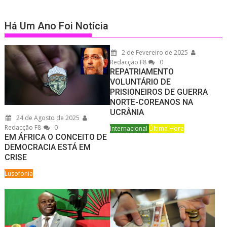
Há Um Ano Foi Notícia
2 de Fevereiro de 2025
Redacção F8
0
REPATRIAMENTO
VOLUNTÁRIO DE
PRISIONEIROS DE GUERRA
NORTE-COREANOS NA
UCRÂNIA
24 de Agosto de 2025
Redacção F8
0
Internacional
Última Hora
EM ÁFRICA O CONCEITO DE
DEMOCRACIA ESTÁ EM
CRISE
Lusofonia