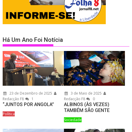
Há Um Ano Foi Notícia
23 de Dezembro de 2025
3 de Maio de 2025
Redacção F8
1
Redacção F8
0
“JUNTOS POR ANGOLA”
ALBINOS (ÀS VEZES)
TAMBÉM SÃO GENTE
Política
Sociedade