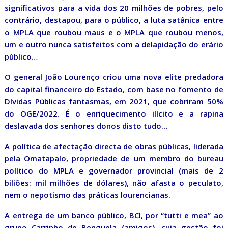
significativos para a vida dos 20 milhões de pobres, pelo
contrário, destapou, para o público, a luta satânica entre
o MPLA que roubou maus e o MPLA que roubou menos,
um e outro nunca satisfeitos com a delapidação do erário
público…
O general João Lourenço criou uma nova elite predadora
do capital financeiro do Estado, com base no fomento de
Dívidas Públicas fantasmas, em 2021, que cobriram 50%
do OGE/2022. É o enriquecimento ilícito e a rapina
deslavada dos senhores donos disto tudo…
A política de afectação directa de obras públicas, liderada
pela Omatapalo, propriedade de um membro do bureau
político do MPLA e governador provincial (mais de 2
biliões: mil milhões de dólares), não afasta o peculato,
nem o nepotismo das práticas lourencianas.
A entrega de um banco público, BCI, por “tutti e mea” ao
grupo Carrinho de Benguela (amigos), cuja gestão foi