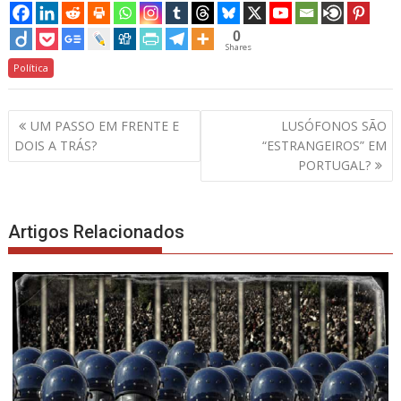
0
Shares
Política
Navegação
UM PASSO EM FRENTE E
LUSÓFONOS SÃO
de
DOIS A TRÁS?
“ESTRANGEIROS” EM
artigos
PORTUGAL?
Artigos Relacionados