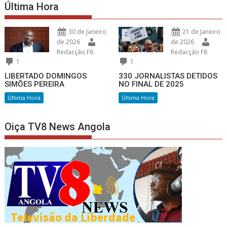
Última Hora
30 de Janeiro
21 de Janeiro
de 2026
de 2026
Redacção F8
Redacção F8
1
1
LIBERTADO DOMINGOS
330 JORNALISTAS DETIDOS
SIMÕES PEREIRA
NO FINAL DE 2025
Última Hora
Última Hora
Oiça TV8 News Angola