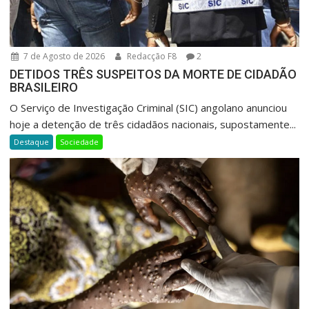
7 de Agosto de 2026
Redacção F8
2
DETIDOS TRÊS SUSPEITOS DA MORTE DE CIDADÃO
BRASILEIRO
O Serviço de Investigação Criminal (SIC) angolano anunciou
hoje a detenção de três cidadãos nacionais, supostamente...
Destaque
Sociedade