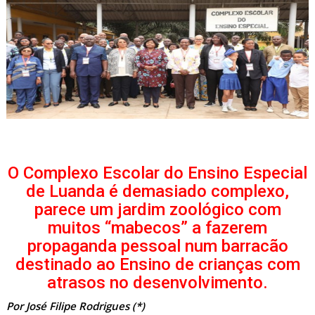
O Complexo Escolar do Ensino Especial
de Luanda é demasiado complexo,
parece um jardim zoológico com
muitos “mabecos” a fazerem
propaganda pessoal num barracão
destinado ao Ensino de crianças com
atrasos no desenvolvimento.
Por José Filipe Rodrigues (*)