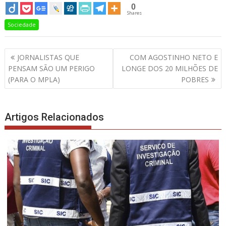
0
Shares
Sociedade
Navegação
JORNALISTAS QUE
COM AGOSTINHO NETO E
de
PENSAM SÃO UM PERIGO
LONGE DOS 20 MILHÕES DE
artigos
(PARA O MPLA)
POBRES
Artigos Relacionados