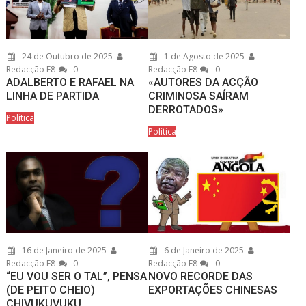
24 de Outubro de 2025
1 de Agosto de 2025
Redacção F8
0
Redacção F8
0
ADALBERTO E RAFAEL NA
«AUTORES DA ACÇÃO
LINHA DE PARTIDA
CRIMINOSA SAÍRAM
DERROTADOS»
Política
Política
16 de Janeiro de 2025
6 de Janeiro de 2025
Redacção F8
0
Redacção F8
0
“EU VOU SER O TAL”, PENSA
NOVO RECORDE DAS
(DE PEITO CHEIO)
EXPORTAÇÕES CHINESAS
CHIVUKUVUKU