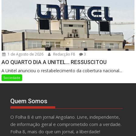
1 de Agosto de 2026
Redacção F8
3
AO QUARTO DIA A UNITEL… RESSUSCITOU
A Unitel anunciou o restabelecimento da cobertura nacional...
Sociedade
Quem Somos
O Folha 8 é um jornal Angolano. Livre, independente,
de informação geral e comprometido com a verdade.
Folha 8, mais do que um jornal, a liberdade!