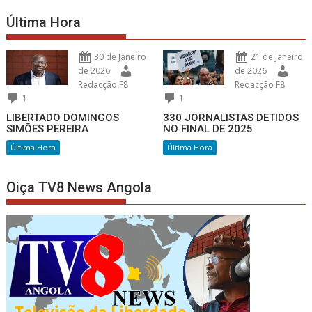
Última Hora
30 de Janeiro
21 de Janeiro
de 2026
de 2026
Redacção F8
Redacção F8
1
1
LIBERTADO DOMINGOS
330 JORNALISTAS DETIDOS
SIMÕES PEREIRA
NO FINAL DE 2025
Última Hora
Última Hora
Oiça TV8 News Angola