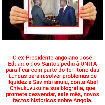
O ex-Presidente angolano José
Eduardo dos Santos pediu à UNITA
para ficar com parte do território das
Lundas para resolver problemas de
liquidez e Savimbi anuiu, conta Abel
Chivukuvuku na sua biografia, que
promete desvendar, este mês, novos
factos históricos sobre Angola.