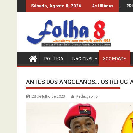
Skip
S 10%? O INE-MPLA DIZ QUE SIM…
PRODUZIR PETRÓLEO E IM
Sábado, Agosto 8, 2026
As Últimas
to
content
POLÍTICA
NACIONAL
SOCIEDADE
ANTES DOS ANGOLANOS… OS REFUGI
28 de Julho de 2023
Redacção F8