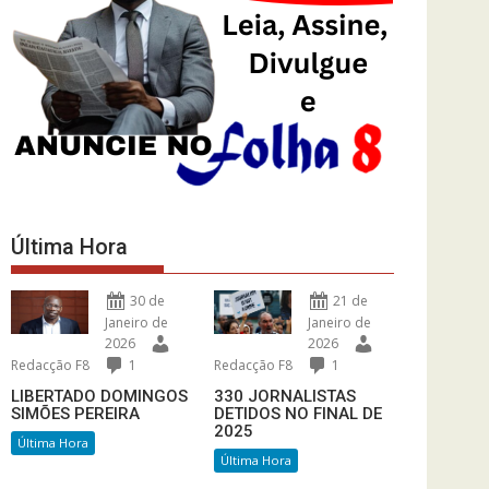
Última Hora
30 de
21 de
Janeiro de
Janeiro de
2026
2026
Redacção F8
1
Redacção F8
1
LIBERTADO DOMINGOS
330 JORNALISTAS
SIMÕES PEREIRA
DETIDOS NO FINAL DE
2025
Última Hora
Última Hora