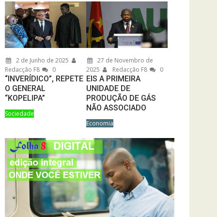
2 de Junho de 2025
27 de Novembro de
Redacção F8
0
2025
Redacção F8
0
“INVERÍDICO”, REPETE
EIS A PRIMEIRA
O GENERAL
UNIDADE DE
“KOPELIPA”
PRODUÇÃO DE GÁS
NÃO ASSOCIADO
Sociedade
Economia