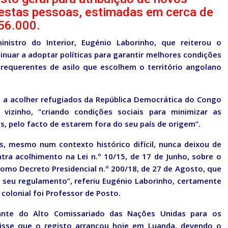
 estas pessoas, estimadas em cerca de
56.000.
istro do Interior, Eugénio Laborinho, que reiterou o
uar a adoptar políticas para garantir melhores condições
 requerentes de asilo que escolhem o território angolano
do a acolher refugiados da República Democrática do Congo
 vizinho, “criando condições sociais para minimizar as
s, pelo facto de estarem fora do seu país de origem”.
s, mesmo num contexto histórico difícil, nunca deixou de
ntra acolhimento na Lei n.º 10/15, de 17 de Junho, sobre o
como Decreto Presidencial n.º 200/18, de 27 de Agosto, que
o seu regulamento”, referiu Eugénio Laborinho, certamente
olonial foi Professor de Posto.
ante do Alto Comissariado das Nações Unidas para os
disse que o registo arrancou hoje em Luanda, devendo o