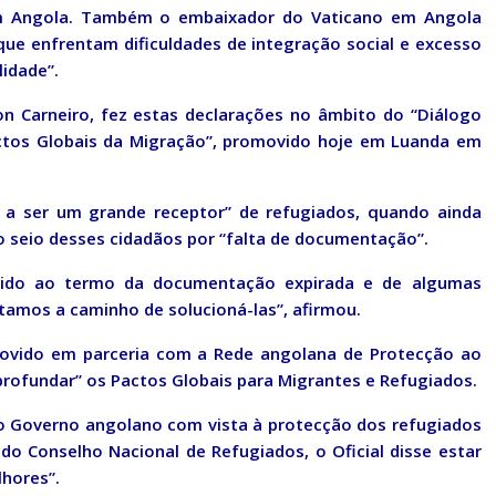
m Angola. Também o embaixador do Vaticano em Angola
que enfrentam dificuldades de integração social e excesso
lidade”.
on Carneiro, fez estas declarações no âmbito do “Diálogo
Pactos Globais da Migração”, promovido hoje em Luanda em
a a ser um grande receptor” de refugiados, quando ainda
o seio desses cidadãos por “falta de documentação”.
evido ao termo da documentação expirada e de algumas
tamos a caminho de solucioná-las”, afirmou.
movido em parceria com a Rede angolana de Protecção ao
ofundar” os Pactos Globais para Migrantes e Refugiados.
o Governo angolano com vista à protecção dos refugiados
do Conselho Nacional de Refugiados, o Oficial disse estar
lhores”.