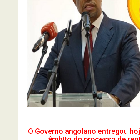
O Governo angolano entregou hoj
âmbito do processo de regi