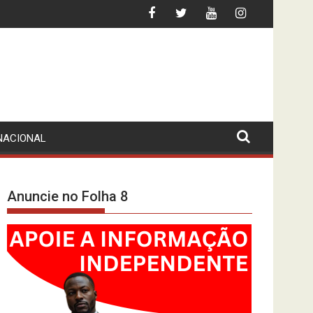
A FLEC-FAC LÁ ESTÁ… DE PÉ
LEI CONTRA AS “FAKE NEWS”? MPLA (DE
NACIONAL
Anuncie no Folha 8