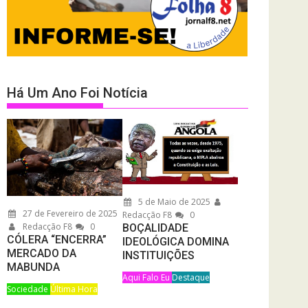
Há Um Ano Foi Notícia
5 de Maio de 2025
27 de Fevereiro de 2025
Redacção F8
0
Redacção F8
0
BOÇALIDADE
CÓLERA “ENCERRA”
IDEOLÓGICA DOMINA
MERCADO DA
INSTITUIÇÕES
MABUNDA
Aqui Falo Eu
Destaque
Sociedade
Última Hora