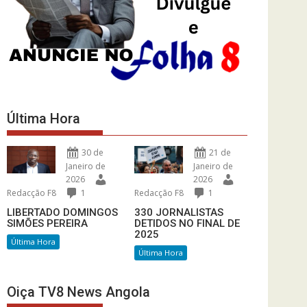
Última Hora
30 de
21 de
Janeiro de
Janeiro de
2026
2026
Redacção F8
1
Redacção F8
1
LIBERTADO DOMINGOS
330 JORNALISTAS
SIMÕES PEREIRA
DETIDOS NO FINAL DE
2025
Última Hora
Última Hora
Oiça TV8 News Angola