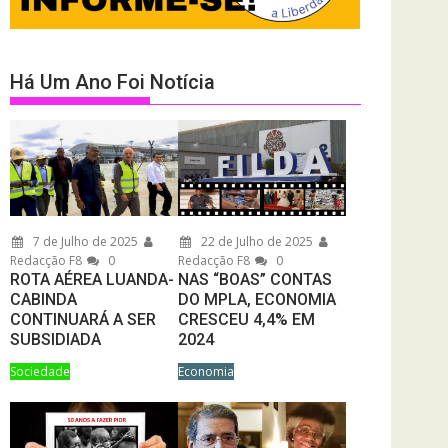
Há Um Ano Foi Notícia
7 de Julho de 2025
22 de Julho de 2025
Redacção F8
0
Redacção F8
0
ROTA AÉREA LUANDA-
NAS “BOAS” CONTAS
CABINDA
DO MPLA, ECONOMIA
CONTINUARÁ A SER
CRESCEU 4,4% EM
SUBSIDIADA
2024
Sociedade
Economia