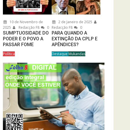
10 de Novembro de
2 de Janeiro de 2025
2025
Redacção F8
0
Redacção F8
0
SUMPTUOSIDADE DO
PARA QUANDO A
PODER E O POVO A
EXTINÇÃO DA CPLP E
PASSAR FOME
APÊNDICES?
Política
Destaque
Mukandas