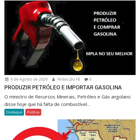
6 de Agosto de 2026
Redacção F8
0
PRODUZIR PETRÓLEO E IMPORTAR GASOLINA
O ministro de Recursos Minerais, Petróleo e Gás angolano
disse hoje que há falta de combustível...
Destaque
Política