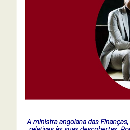
A ministra angolana das Finanças,
relativas às suas descobertas. P