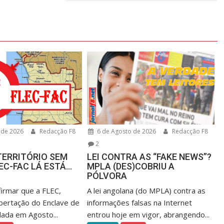
 de 2026
Redacção F8
6 de Agosto de 2026
Redacção F8
2
TERRITÓRIO SEM
LEI CONTRA AS “FAKE NEWS”?
LEC-FAC LÁ ESTÁ…
MPLA (DES)COBRIU A
PÓLVORA
firmar que a FLEC,
A lei angolana (do MPLA) contra as
ibertação do Enclave de
informações falsas na Internet
dada em Agosto...
entrou hoje em vigor, abrangendo...