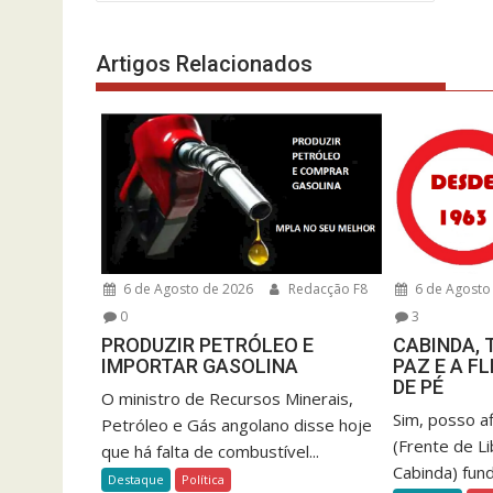
de
artigos
Artigos Relacionados
6 de Agosto de 2026
Redacção F8
6 de Agosto
0
3
PRODUZIR PETRÓLEO E
CABINDA, 
IMPORTAR GASOLINA
PAZ E A F
DE PÉ
O ministro de Recursos Minerais,
Sim, posso a
Petróleo e Gás angolano disse hoje
(Frente de L
que há falta de combustível...
Cabinda) fun
Destaque
Política