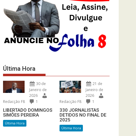
Última Hora
30 de
21 de
Janeiro de
Janeiro de
2026
2026
Redacção F8
1
Redacção F8
1
LIBERTADO DOMINGOS
330 JORNALISTAS
SIMÕES PEREIRA
DETIDOS NO FINAL DE
2025
Última Hora
Última Hora