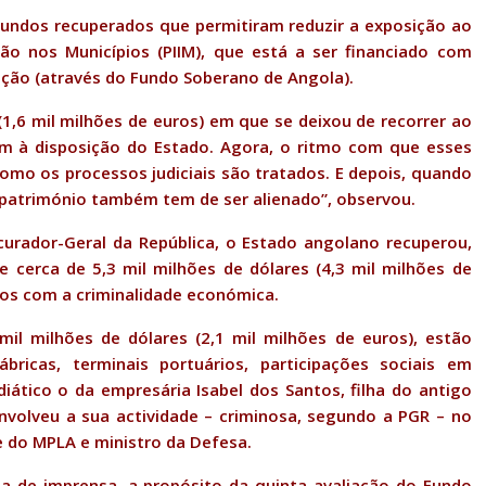
undos recuperados que permitiram reduzir a exposição ao
ão nos Municípios (PIIM), que está a ser financiado com
ção (através do Fundo Soberano de Angola).
(1,6 mil milhões de euros) em que se deixou de recorrer ao
am à disposição do Estado. Agora, o ritmo com que esses
omo os processos judiciais são tratados. E depois, quando
 património também tem de ser alienado”, observou.
curador-Geral da República, o Estado angolano recuperou,
e cerca de 5,3 mil milhões de dólares (4,3 mil milhões de
dos com a criminalidade económica.
il milhões de dólares (2,1 mil milhões de euros), estão
 fábricas, terminais portuários, participações sociais em
ático o da empresária Isabel dos Santos, filha do antigo
nvolveu a sua actividade – criminosa, segundo a PGR – no
 do MPLA e ministro da Defesa.
ia de imprensa, a propósito da quinta avaliação do Fundo