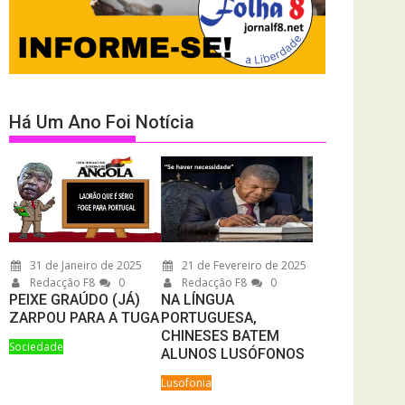
Há Um Ano Foi Notícia
31 de Janeiro de 2025
21 de Fevereiro de 2025
Redacção F8
0
Redacção F8
0
PEIXE GRAÚDO (JÁ)
NA LÍNGUA
ZARPOU PARA A TUGA
PORTUGUESA,
CHINESES BATEM
Sociedade
ALUNOS LUSÓFONOS
Lusofonia