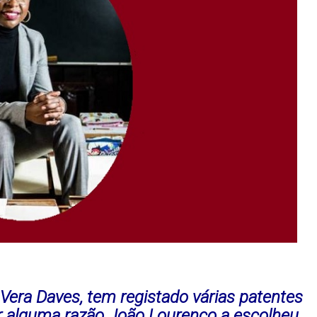
 Vera Daves, tem registado várias patentes
or alguma razão João Lourenço a escolheu