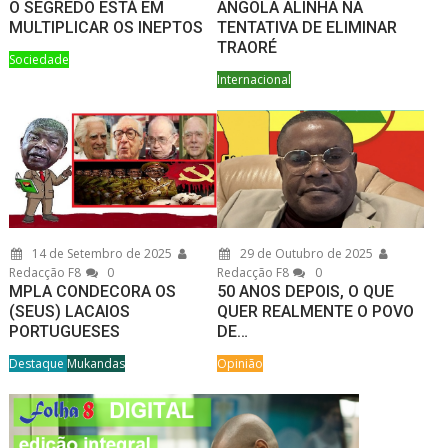
O SEGREDO ESTÁ EM
ANGOLA ALINHA NA
MULTIPLICAR OS INEPTOS
TENTATIVA DE ELIMINAR
TRAORÉ
Sociedade
Internacional
14 de Setembro de 2025
29 de Outubro de 2025
Redacção F8
0
Redacção F8
0
MPLA CONDECORA OS
50 ANOS DEPOIS, O QUE
(SEUS) LACAIOS
QUER REALMENTE O POVO
PORTUGUESES
DE…
Destaque
Mukandas
Opinião