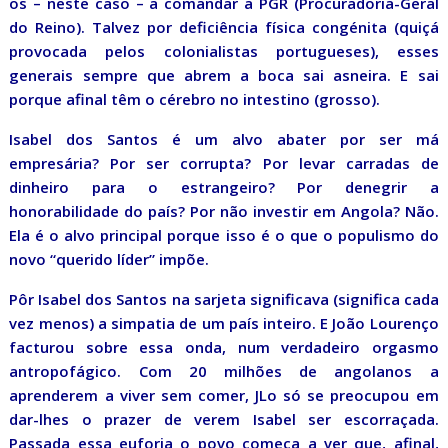
os – neste caso – a comandar a PGR (Procuradoria-Geral
do Reino). Talvez por deficiência física congénita (quiçá
provocada pelos colonialistas portugueses), esses
generais sempre que abrem a boca sai asneira. E sai
porque afinal têm o cérebro no intestino (grosso).
Isabel dos Santos é um alvo abater por ser má
empresária? Por ser corrupta? Por levar carradas de
dinheiro para o estrangeiro? Por denegrir a
honorabilidade do país? Por não investir em Angola? Não.
Ela é o alvo principal porque isso é o que o populismo do
novo “querido líder” impõe.
Pôr Isabel dos Santos na sarjeta significava (significa cada
vez menos) a simpatia de um país inteiro. E João Lourenço
facturou sobre essa onda, num verdadeiro orgasmo
antropofágico. Com 20 milhões de angolanos a
aprenderem a viver sem comer, JLo só se preocupou em
dar-lhes o prazer de verem Isabel ser escorraçada.
Passada essa euforia o povo começa a ver que, afinal,