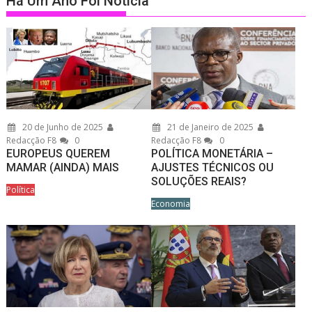
Há Um Ano Foi Notícia
20 de Junho de 2025
21 de Janeiro de 2025
Redacção F8
0
Redacção F8
0
EUROPEUS QUEREM
POLÍTICA MONETÁRIA –
MAMAR (AINDA) MAIS
AJUSTES TÉCNICOS OU
SOLUÇÕES REAIS?
Política
Economia