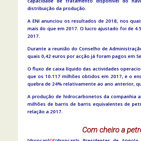
capacidade de tratamento disponível do na
distribuição da produção.
A ENI anunciou os resultados de 2018, nos quai
mais do que em 2017. O lucro ajustado foi de 4
2017.
Durante a reunião do Conselho de Administração
quais 0,42 euros por acção já foram pagos em S
O fluxo de caixa líquido das actividades operaci
que os 10.117 milhões obtidos em 2017, e o end
quebra de 24% relativamente ao ano anterior, q
A produção de hidrocarbonetos da companhia at
milhões de barris de barris equivalentes de p
relação a 2017.
Com cheiro a petr
[dropcap]
O
[/dropcap]s Presidentes de Angola