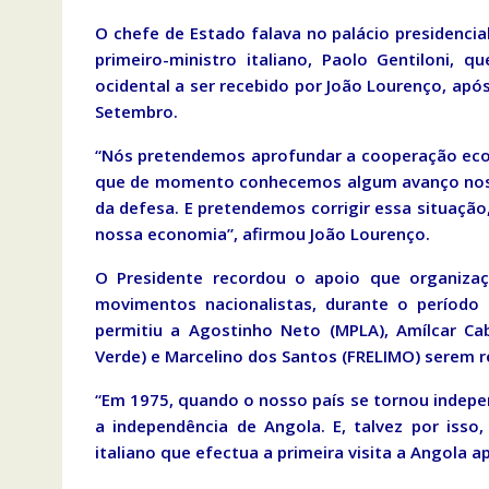
O chefe de Estado falava no palácio presidenci
primeiro-ministro italiano, Paolo Gentiloni,
ocidental a ser recebido por João Lourenço, apó
Setembro.
“Nós pretendemos aprofundar a cooperação econ
que de momento conhecemos algum avanço nos d
da defesa. E pretendemos corrigir essa situaçã
nossa economia”, afirmou João Lourenço.
O Presidente recordou o apoio que organizaç
movimentos nacionalistas, durante o período d
permitiu a Agostinho Neto (MPLA), Amílcar Ca
Verde) e Marcelino dos Santos (FRELIMO) serem r
“Em 1975, quando o nosso país se tornou indepen
a independência de Angola. E, talvez por iss
italiano que efectua a primeira visita a Angola a