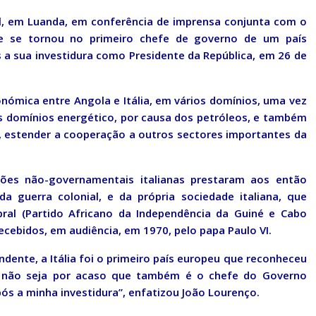
al, em Luanda, em conferência de imprensa conjunta com o
 que se tornou no primeiro chefe de governo de um país
s a sua investidura como Presidente da República, em 26 de
ómica entre Angola e Itália, em vários domínios, uma vez
omínios energético, por causa dos petróleos, e também
o, estender a cooperação a outros sectores importantes da
ões não-governamentais italianas prestaram aos então
a guerra colonial, e da própria sociedade italiana, que
bral (Partido Africano da Independência da Guiné e Cabo
ecebidos, em audiência, em 1970, pelo papa Paulo VI.
dente, a Itália foi o primeiro país europeu que reconheceu
o, não seja por acaso que também é o chefe do Governo
pós a minha investidura”, enfatizou João Lourenço.