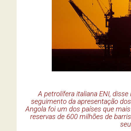
A petrolífera italiana ENI, dis
seguimento da apresentação dos 
Angola foi um dos países que mais 
reservas de 600 milhões de barris
seu