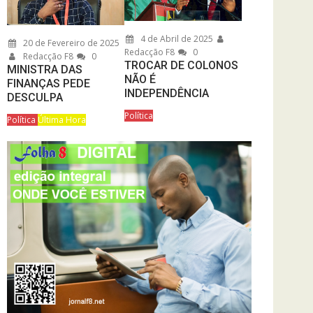
4 de Abril de 2025
20 de Fevereiro de 2025
Redacção F8
0
Redacção F8
0
TROCAR DE COLONOS
MINISTRA DAS
NÃO É
FINANÇAS PEDE
INDEPENDÊNCIA
DESCULPA
Política
Política
Última Hora