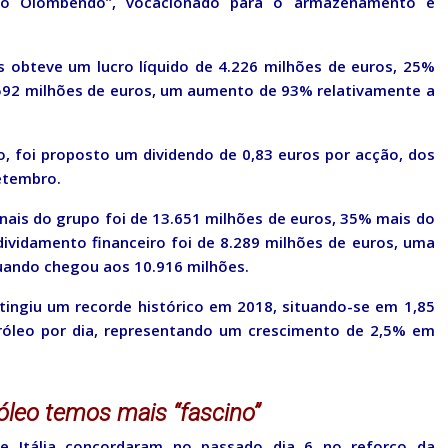
vio Olombendo”, vocacionado para o armazenamento e
s obteve um lucro líquido de 4.226 milhões de euros, 25%
.592 milhões de euros, um aumento de 93% relativamente a
, foi proposto um dividendo de 0,83 euros por acção, dos
etembro.
onais do grupo foi de 13.651 milhões de euros, 35% mais do
ividamento financeiro foi de 8.289 milhões de euros, uma
uando chegou aos 10.916 milhões.
ingiu um recorde histórico em 2018, situando-se em 1,85
etróleo por dia, representando um crescimento de 2,5% em
óleo temos mais “fascino”
 e Itália concordaram no passado dia 6 no reforço da