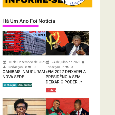
Há Um Ano Foi Notícia
10 de Dezembro de 2025
24 de Julho de 2025
Redacção F8
0
Redacção F8
0
CANIBAIS INAUGURAM
«EM 2027 DEIXAREI A
NOVA SEDE
PRESIDÊNCIA SEM
DEIXAR O PODER…»
Destaque
Mukandas
Política