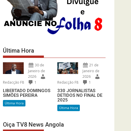
Última Hora
30 de
21 de
Janeiro de
Janeiro de
2026
2026
Redacção F8
1
Redacção F8
1
LIBERTADO DOMINGOS
330 JORNALISTAS
SIMÕES PEREIRA
DETIDOS NO FINAL DE
2025
Última Hora
Última Hora
Oiça TV8 News Angola